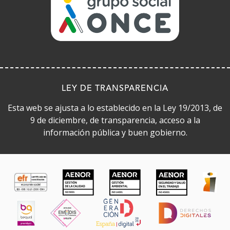
en
ventana)
nueva
ventana)
LEY DE TRANSPARENCIA
Esta web se ajusta a lo establecido en la Ley 19/2013, de
9 de diciembre, de transparencia, acceso a la
información pública y buen gobierno.
CERTIFICADOS DE CALIDAD
(Abre
en