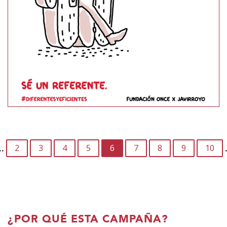
PAGINACIÓN
…
2
3
4
5
6
7
8
9
10
¿POR QUÉ ESTA CAMPAÑA?