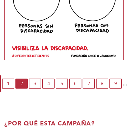
PAGINACIÓN
a
…
1
2
3
4
5
6
7
8
9
or
¿POR QUÉ ESTA CAMPAÑA?