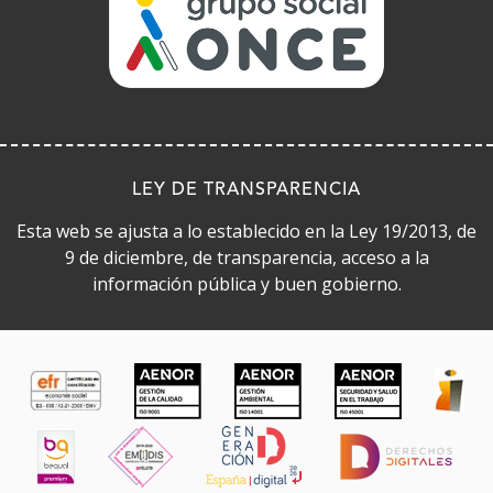
en
ventana)
nueva
ventana)
LEY DE TRANSPARENCIA
Esta web se ajusta a lo establecido en la Ley 19/2013, de
9 de diciembre, de transparencia, acceso a la
información pública y buen gobierno.
CERTIFICADOS DE CALIDAD
(Abre
en