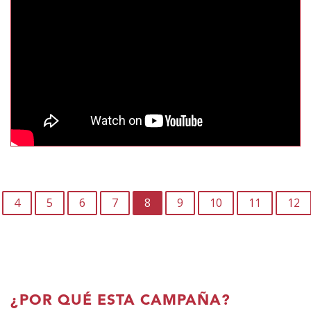
PAGINACIÓN
4
5
6
7
8
9
10
11
12
¿POR QUÉ ESTA CAMPAÑA?