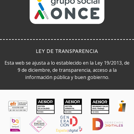
en
ventana)
nueva
ventana)
LEY DE TRANSPARENCIA
Esta web se ajusta a lo establecido en la Ley 19/2013, de
9 de diciembre, de transparencia, acceso a la
información pública y buen gobierno.
CERTIFICADOS DE CALIDAD
(Abre
en