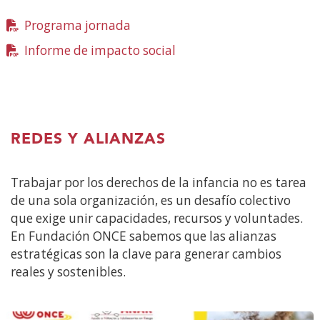
nueva
Programa jornada
(Abre
ventana)
en
Informe de impacto social
(Abre
nueva
en
ventana)
nueva
ventana)
REDES Y ALIANZAS
Trabajar por los derechos de la infancia no es tarea
de una sola organización, es un desafío colectivo
que exige unir capacidades, recursos y voluntades.
En Fundación ONCE sabemos que las alianzas
estratégicas son la clave para generar cambios
reales y sostenibles.