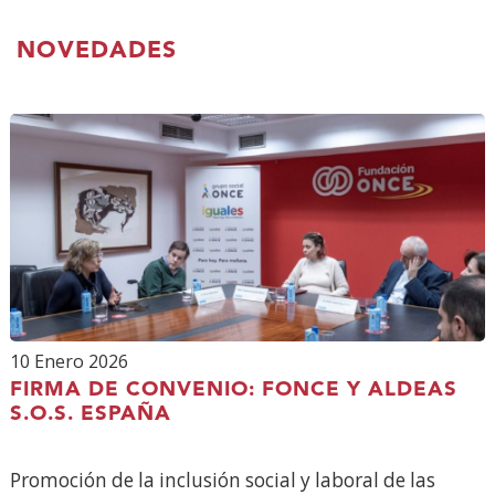
(Abre
en
NOVEDADES
nueva
ventana)
10 Enero 2026
FIRMA DE CONVENIO: FONCE Y ALDEAS
S.O.S. ESPAÑA
Promoción de la inclusión social y laboral de las