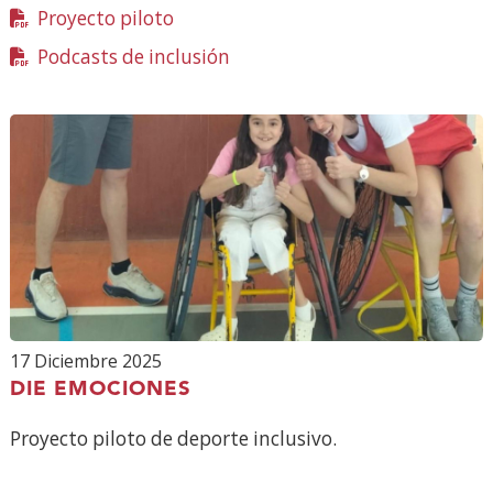
Proyecto piloto
(Abre
en
Podcasts de inclusión
(Abre
nueva
en
ventana)
nueva
ventana)
17 Diciembre 2025
DIE EMOCIONES
Proyecto piloto de deporte inclusivo.