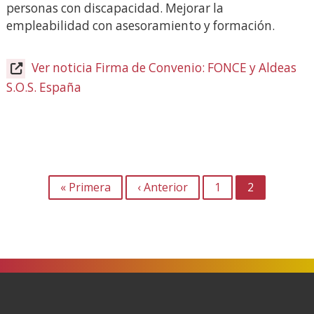
personas con discapacidad. Mejorar la
empleabilidad con asesoramiento y formación.
Ver noticia Firma de Convenio: FONCE y Aldeas
S.O.S. España
(Abre
en
nueva
ventana)
PAGINACIÓN
Primera
« Primera
Página
‹ Anterior
1
2
página
anterior