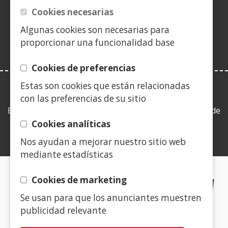
ventana)
ventana)
ventana)
nueva
ventana)
ventana)
ventana)
ven
en
Cookies necesarias
ventana)
nueva
Algunas cookies son necesarias para
ventana)
proporcionar una funcionalidad base
Cookies de preferencias
Estas son cookies que están relacionadas
LEY DE TRANSPARENCIA
con las preferencias de su sitio
Esta web se ajusta a lo establecido en la Ley 19/2013, de
9 de diciembre, de transparencia, acceso a la
Cookies analíticas
información pública y buen gobierno.
Nos ayudan a mejorar nuestro sitio web
mediante estadísticas
CERTIFICADOS DE CALIDAD
Cookies de marketing
Se usan para que los anunciantes muestren
(Abre
publicidad relevante
en