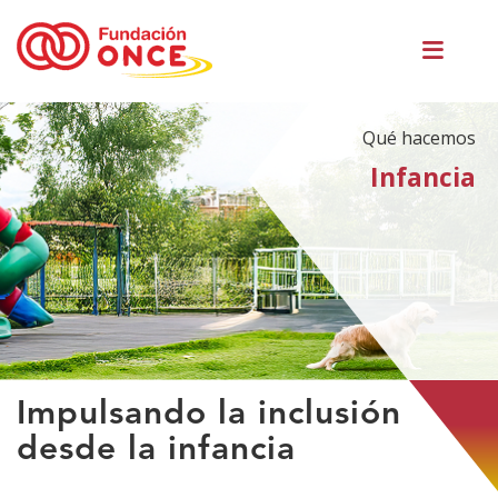
Pasar
Men
al
princ
contenido
principal
Qué hacemos
Infancia
Te
Impulsando la inclusión
encuentras
desde la infancia
en
el