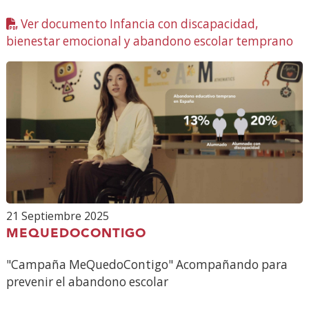
Ver documento Infancia con discapacidad,
bienestar emocional y abandono escolar temprano
In
(A
en
nu
ve
21 Septiembre 2025
MEQUEDOCONTIGO
"Campaña MeQuedoContigo" Acompañando para
prevenir el abandono escolar