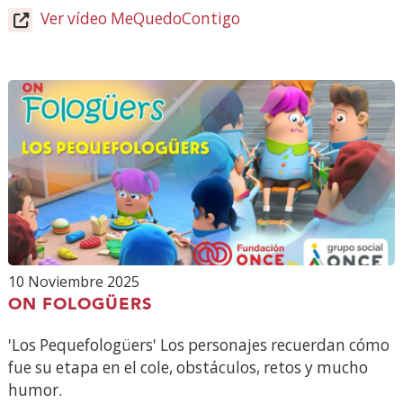
Ver vídeo MeQuedoContigo
(Abre
en
nueva
ventana)
10 Noviembre 2025
ON FOLOGÜERS
'Los Pequefologüers' Los personajes recuerdan cómo
fue su etapa en el cole, obstáculos, retos y mucho
humor.