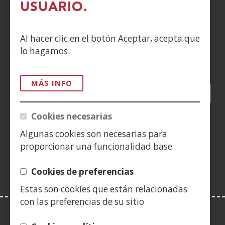
DENUNCIAS
USUARIO.
CONTACTO
Al hacer clic en el botón Aceptar, acepta que
lo hagamos.
Siguenos en:
MÁS INFO
Facebook
(Abre
Twitter
(Abre
LinkedIn
(Abre
Instagram
(Abre
Blog
(Abre
Telegra
(Abre
Tik
(Ab
en
en
en
YouTube
(Abre
en
en
en
en
Cookies necesarias
nueva
nueva
nueva
en
nueva
nueva
nueva
nue
(Abre
ventana)
ventana)
ventana)
nueva
ventana)
ventana)
ventana)
ven
Algunas cookies son necesarias para
en
ventana)
proporcionar una funcionalidad base
nueva
ventana)
Cookies de preferencias
Estas son cookies que están relacionadas
con las preferencias de su sitio
LEY DE TRANSPARENCIA