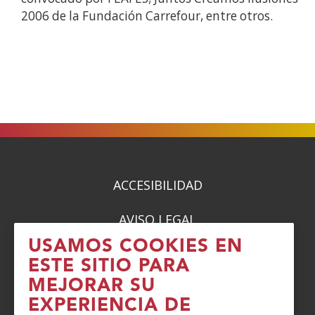
2006 de la Fundación Carrefour, entre otros.
ACCESIBILIDAD
AVISO LEGAL
USAMOS COOKIES EN
PRIVACIDAD
ESTE SITIO PARA
MEJORAR SU
POLÍTICA DE COOKIES
EXPERIENCIA DE