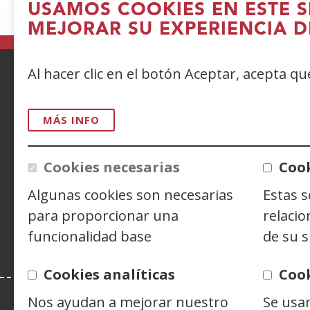
USAMOS COOKIES EN ESTE S
MEJORAR SU EXPERIENCIA D
Al hacer clic en el botón Aceptar, acepta q
ACCESIBILIDAD
AVISO LEGAL
PRIV
MÁS INFO
CONTACTO
Cookies necesarias
Cook
Siguenos en:
Facebook
(Abre
Twitter
(Abre
Linke
(Abre
Algunas cookies son necesarias
Estas 
en
en
en
Y
(
para proporcionar una
relacio
nueva
nueva
nuev
e
funcionalidad base
de su s
ventana)
ventana)
venta
n
v
Cookies analíticas
Coo
Nos ayudan a mejorar nuestro
Se usa