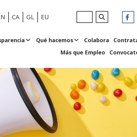
Pasar
Sigue
Buscar
EN
CA
GL
EU
F
(
al
en:
e
contenido
n
principal
v
sparencia
Qué hacemos
Colabora
Contrat
Más que Empleo
Convocato