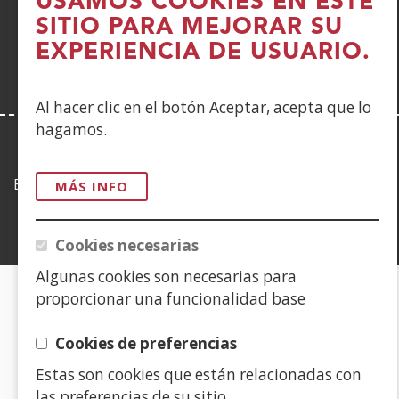
USAMOS COOKIES EN ESTE
en
ventana)
SITIO PARA MEJORAR SU
nueva
EXPERIENCIA DE USUARIO.
ventana)
Al hacer clic en el botón Aceptar, acepta que lo
hagamos.
LEY DE TRANSPARENCIA
Esta web se ajusta a lo establecido en la Ley 19/2013, de
MÁS INFO
9 de diciembre, de transparencia, acceso a la
información pública y buen gobierno.
Cookies necesarias
Algunas cookies son necesarias para
proporcionar una funcionalidad base
CERTIFICADOS DE CALIDAD
Cookies de preferencias
(Abre
Estas son cookies que están relacionadas con
en
las preferencias de su sitio
nueva