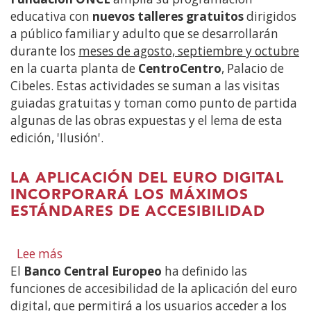
47
educativa con
amplía
nuevos talleres gratuitos
dirigidos
centros
a público familiar y adulto que se desarrollarán
su
educativos
durante los
programación
meses de agosto, septiembre y octubre
en la cuarta planta de
con
CentroCentro
, Palacio de
Cibeles. Estas actividades se suman a las visitas
talleres
guiadas gratuitas y toman como punto de partida
gratuitos
algunas de las obras expuestas y el lema de esta
en
edición, 'Ilusión'.
CentroCentro
LA APLICACIÓN DEL EURO DIGITAL
INCORPORARÁ LOS MÁXIMOS
ESTÁNDARES DE ACCESIBILIDAD
Lee más
sobre
El
Banco Central Europeo
La
ha definido las
funciones de accesibilidad de la aplicación del euro
aplicación
digital, que permitirá a los usuarios acceder a los
del