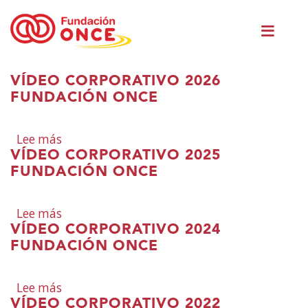
Pasar
Men
al
princ
contenido
principal
Te
VÍDEO CORPORATIVO 2026
encuentras
FUNDACIÓN ONCE
en
el
Lee más
sobre
contenido
VÍDEO CORPORATIVO 2025
Vídeo
principal
FUNDACIÓN ONCE
Corporativo
2026
Fundación
Lee más
sobre
ONCE
VÍDEO CORPORATIVO 2024
Vídeo
FUNDACIÓN ONCE
Corporativo
2025
Fundación
Lee más
sobre
ONCE
VÍDEO CORPORATIVO 2022
Vídeo