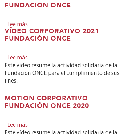
FUNDACIÓN ONCE
Corporativo
2024
Fundación
Lee más
sobre
ONCE
VÍDEO CORPORATIVO 2021
Vídeo
FUNDACIÓN ONCE
Corporativo
2022
Fundación
Lee más
sobre
ONCE
Este vídeo resume la actividad solidaria de la
Vídeo
Fundación ONCE para el cumplimiento de sus
Corporativo
fines.
2021
Fundación
ONCE
MOTION CORPORATIVO
FUNDACIÓN ONCE 2020
Lee más
sobre
Este vídeo resume la actividad solidaria de la
Motion