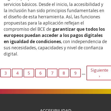
servicios básicos. Desde el inicio, la accesibilidad y
euro
la inclusión han sido principios fundamentales en
digital
el diseño de esta herramienta. Así, las funciones
incorporará
propuestas para la aplicación reflejan el
los
compromiso del BCE de
máximos
garantizar que todos los
europeos puedan acceder a los pagos digitales
estándares
en igualdad de condiciones
de
, con independencia de
sus necesidades, capacidades y nivel de confianza
accesibilidad
digital.
PAGINACIÓN
Siguiente
Siguiente
…
3
4
5
6
7
8
9
página
›
ACCESIBILIDAD