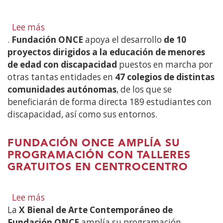
Lee más
sobre
.
Fundación ONCE
Fundación
apoya el desarrollo
de 10
proyectos dirigidos a la educación de menores
ONCE
de edad con discapacidad
financia
puestos en marcha por
otras tantas entidades en
10
47 colegios de distintas
comunidades autónomas
proyectos
, de los que se
beneficiarán de forma directa 189 estudiantes con
de
discapacidad, así como sus entornos.
apoyo
a
la
FUNDACIÓN ONCE AMPLÍA SU
educación
PROGRAMACIÓN CON TALLERES
de
GRATUITOS EN CENTROCENTRO
niños
con
Lee más
sobre
discapacidad
La
X Bienal de Arte Contemporáneo de
Fundación
en
Fundación ONCE
ONCE
amplía su programación