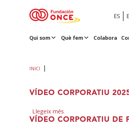
ES
Qui som
Què fem
Colabora
Co
INICI
Ets
VÍDEO CORPORATIU 202
al
contingut
Llegeix més
sobre
principal
VÍDEO CORPORATIU DE 
Vídeo
Corporatiu