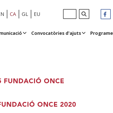
Vés
Sigue
Cerca
EN
CA
GL
EU
F
(
al
en:
e
contingut
u
fi
municació
Convocatòries d'ajuts
Programe
n
5 FUNDACIÓ ONCE
FUNDACIÓ ONCE 2020