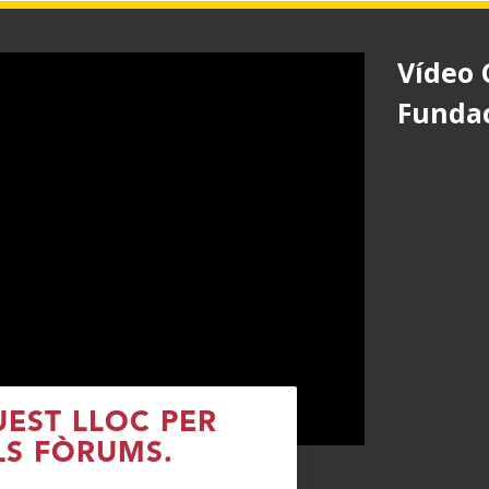
Vídeo 
Funda
UEST LLOC PER
LS FÒRUMS.