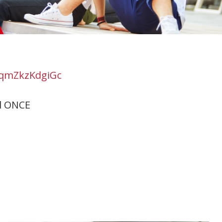
=qmZkzKdgiGc
l ONCE