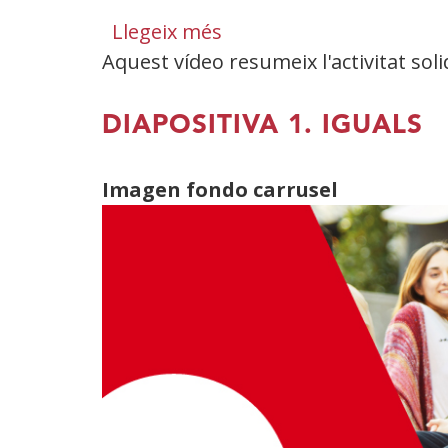
2025
Llegeix més
sobre
Fundació
Aquest vídeo resumeix l'activitat sol
Vídeo
ONCE
corporatiu
de
DIAPOSITIVA 1. IGUALS
Fundació
ONCE
Imagen fondo carrusel
2020