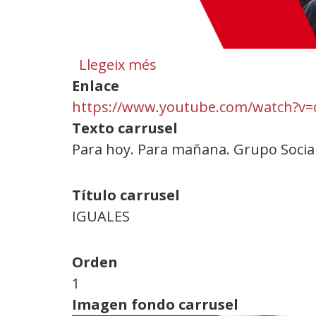
Llegeix més
sobre
Enlace
Diapositiva
https://www.youtube.com/watch?v
1.
Texto carrusel
Iguals
Para hoy. Para mañana. Grupo Socia
Título carrusel
IGUALES
Orden
1
Imagen fondo carrusel