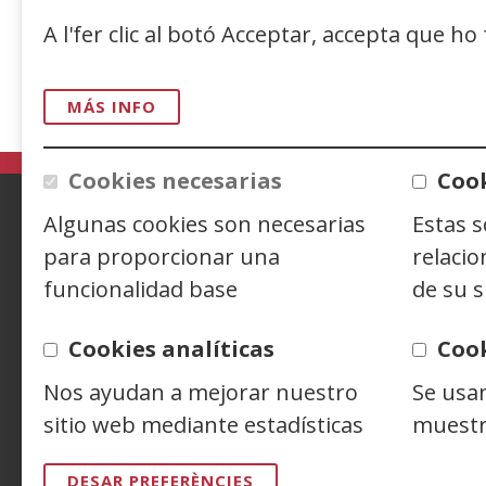
A l'fer clic al botó Acceptar, accepta que ho
(Obre
Versió en espanyol
Versió en ang
MÁS INFO
en
una
finestra
Cookies necesarias
Cook
nova)
Algunas cookies son necesarias
Estas 
ACCESIBILIDAD
AVISO LEGAL
PRIV
para proporcionar una
relacio
funcionalidad base
de su s
CONTACTO
Cookies analíticas
Coo
Nos ayudan a mejorar nuestro
Se usa
Siguenos en:
Facebook
(Obre
Twitter
(Obre
Linke
(Obre
en
en
en
Y
(
sitio web mediante estadísticas
muestr
una
una
una
e
finestra
finestra
finest
u
DESAR PREFERÈNCIES