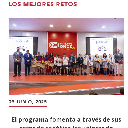
contenido
LOS MEJORES RETOS
principal
09 JUNIO, 2025
El programa fomenta a través de sus
retos de robótica los valores de