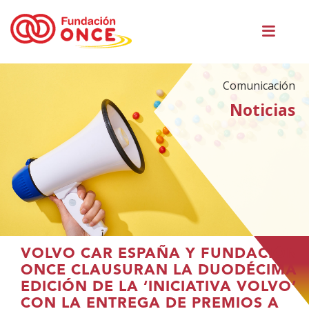
Pasar
Men
al
princ
contenido
principal
Comunicación
Noticias
Te
VOLVO CAR ESPAÑA Y FUNDACIÓN
encuentras
ONCE CLAUSURAN LA DUODÉCIMA
en
EDICIÓN DE LA ‘INICIATIVA VOLVO’
el
CON LA ENTREGA DE PREMIOS A