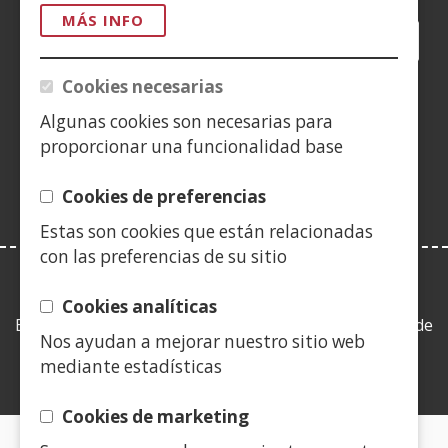
MÁS INFO
Facebook
(Abre
Twitter
(Abre
LinkedIn
(Abre
Instagram
(Abre
Blog
(Abre
Telegra
(Abre
Tik
(Ab
en
en
en
YouTube
(Abre
en
en
en
en
Cookies necesarias
nueva
nueva
nueva
en
nueva
nueva
nueva
nue
(Abre
ventana)
ventana)
ventana)
nueva
ventana)
ventana)
ventana)
ven
Algunas cookies son necesarias para
en
ventana)
proporcionar una funcionalidad base
nueva
ventana)
Cookies de preferencias
Estas son cookies que están relacionadas
con las preferencias de su sitio
LEY DE TRANSPARENCIA
Cookies analíticas
Esta web se ajusta a lo establecido en la Ley 19/2013, de
Nos ayudan a mejorar nuestro sitio web
9 de diciembre, de transparencia, acceso a la
mediante estadísticas
información pública y buen gobierno.
Cookies de marketing