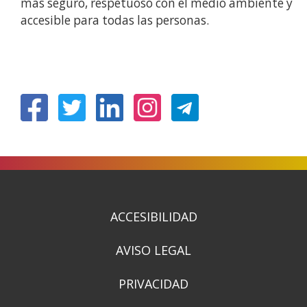
más seguro, respetuoso con el medio ambiente y
accesible para todas las personas.
(Ireki
(Ireki
(Ireki
(Ireki
leiho
leiho
leiho
leiho
berrian)
berrian)
berrian)
berrian)
ACCESIBILIDAD
AVISO LEGAL
PRIVACIDAD