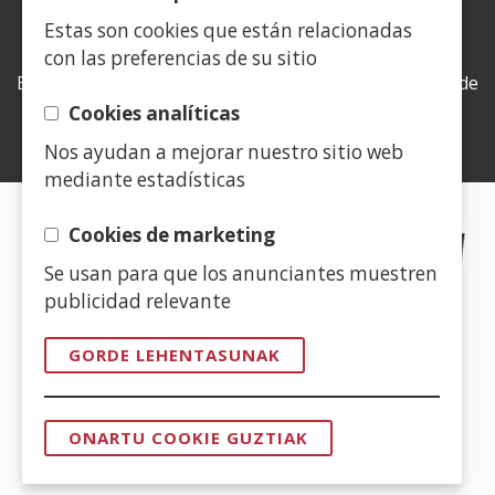
Estas son cookies que están relacionadas
LEY DE TRANSPARENCIA
con las preferencias de su sitio
Esta web se ajusta a lo establecido en la Ley 19/2013, de
9 de diciembre, de transparencia, acceso a la
Cookies analíticas
información pública y buen gobierno.
Nos ayudan a mejorar nuestro sitio web
mediante estadísticas
CERTIFICADOS DE CALIDAD
Cookies de marketing
Se usan para que los anunciantes muestren
(Ireki
publicidad relevante
leiho
berrian)
GORDE LEHENTASUNAK
(Ireki
leiho
ONARTU COOKIE GUZTIAK
berrian)
BAIMENA
KENDU