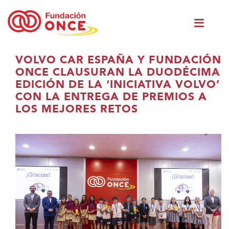
Skip
Men
to
princ
main
content
Eduki
VOLVO CAR ESPAÑA Y FUNDACIÓN
nagusian
ONCE CLAUSURAN LA DUODÉCIMA
zaude
EDICIÓN DE LA ‘INICIATIVA VOLVO’
CON LA ENTREGA DE PREMIOS A
LOS MEJORES RETOS