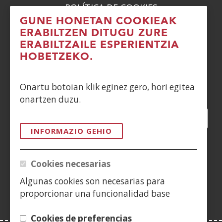
POLÍTICA DE COOKIES
GUNE HONETAN COOKIEAK
DENUNCIAS
ERABILTZEN DITUGU ZURE
ERABILTZAILE ESPERIENTZIA
CONTACTO
HOBETZEKO.
Siguenos en:
Onartu botoian klik eginez gero, hori egitea
onartzen duzu.
Facebook
(Ireki
Twitter
(Ireki
LinkedIn
(Ireki
Instagram
(Ireki
Blog
(Ireki
Telegra
(Ireki
Tik
(Irek
leiho
leiho
leiho
YouTube
(Ireki
leiho
leiho
leiho
leih
INFORMAZIO GEHIO
berrian)
berrian)
berrian)
leiho
berrian)
berrian)
berrian)
berr
(Ireki
berrian)
leiho
Cookies necesarias
berrian)
Algunas cookies son necesarias para
proporcionar una funcionalidad base
Cookies de preferencias