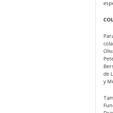
esp
CO
Par
col
Oliv
Pete
Ber
de L
y M
Tam
Fun
Dra