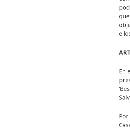
pode
que 
obj
ello
ART
En e
pres
‘Bes
Salv
Por 
Casa