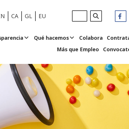
Pasar
Sigue
Buscar
EN
CA
GL
EU
F
(
al
en:
e
contenido
n
principal
v
sparencia
Qué hacemos
Colabora
Contrat
Más que Empleo
Convocato