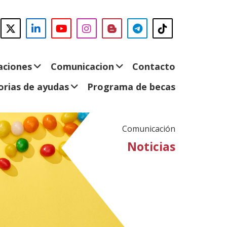
nos
acebook
Abre
Twitter
(Abre
LinkedIn
(Abre
Instagram
(Abre
Blog
(Abre
Telegram
(Abre
TikTok
(Abre
n
en
en
YouTube
(Abre
en
en
en
en
ueva
nueva
nueva
en
nueva
nueva
nueva
nueva
entana)
ventana)
ventana)
nueva
ventana)
ventana)
ventana)
ventana)
aciones
Comunicacion
Contacto
ventana)
rias de ayudas
Programa de becas
Comunicación
Noticias