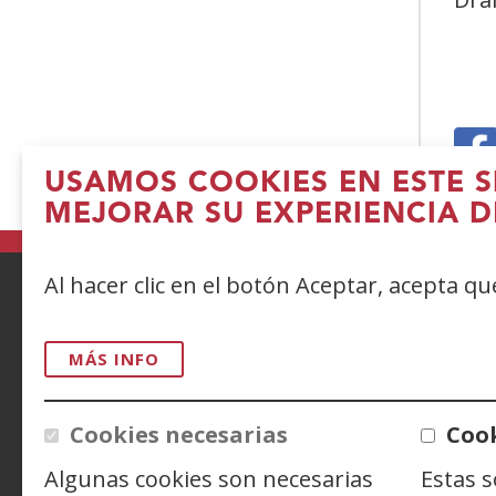
USAMOS COOKIES EN ESTE S
(
MEJORAR SU EXPERIENCIA D
e
n
Al hacer clic en el botón Aceptar, acepta q
v
ACCESIBILIDAD
AVISO LEGAL
PRIV
MÁS INFO
CONTACTO
Cookies necesarias
Cook
Siguenos en:
Facebook
(Abre
Twitter
(Abre
Linke
(Abre
Algunas cookies son necesarias
Estas 