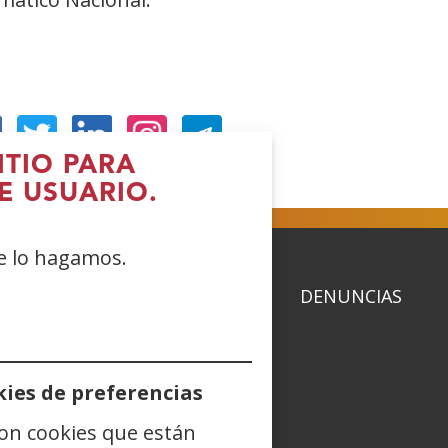
ITIO PARA
Abre
(Abre
(Abre
(Abre
E USUARIO.
n
en
en
en
ueva
nueva
nueva
nueva
ue lo hagamos.
entana)
ventana)
ventana)
ventana)
ACIDAD
POLÍTICA DE COOKIES
DENUNCIAS
ies de preferencias
dIn
Instagram
(Abre
Blog
(Abre
Telegram
(Abre
TikTok
(Abre
son cookies que están