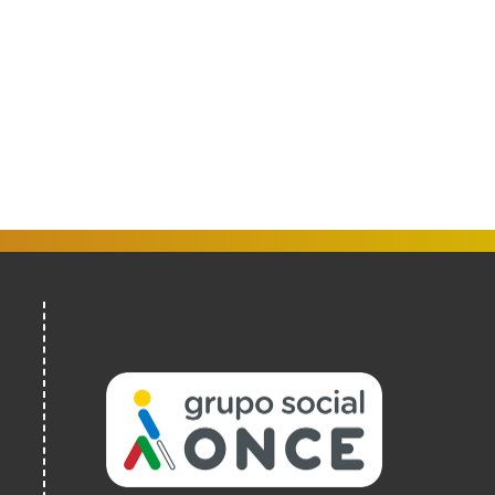
(Abre
en
nueva
ventana)