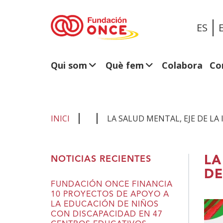
ES
Qui som
Què fem
Colabora
Co
INICI
LA SALUD MENTAL, EJE DE L
Ets
LA
NOTICIAS RECIENTES
al
DE
contingut
FUNDACIÓN ONCE FINANCIA
10 PROYECTOS DE APOYO A
principal
LA EDUCACIÓN DE NIÑOS
CON DISCAPACIDAD EN 47