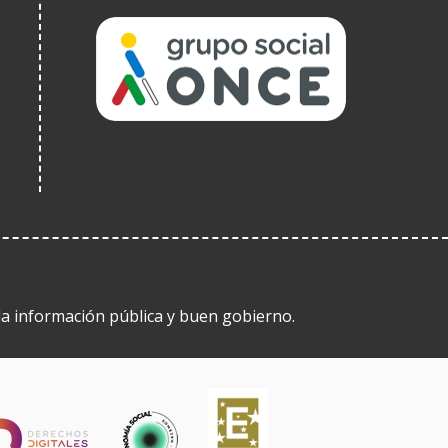
(Obre
en
una
finestra
nova)
 la información pública y buen gobierno.