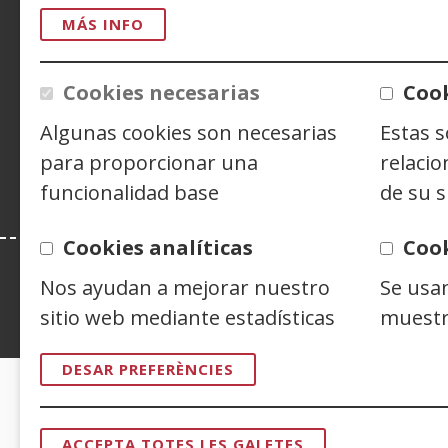
CONTACTO
MÁS INFO
Cookies necesarias
Cook
Siguenos en:
Facebook
(Obre
Twitter
(Obre
Linke
(Obre
Algunas cookies son necesarias
Estas 
en
en
en
Y
(
una
una
una
e
para proporcionar una
relacio
finestra
finestra
finest
u
funcionalidad base
de su s
nova)
nova)
nova)
f
n
Cookies analíticas
Coo
Nos ayudan a mejorar nuestro
Se usa
sitio web mediante estadísticas
muestr
Esta web se ajusta a lo establecido en 
DESAR PREFERÈNCIES
CERTIFICADOS DE CALIDAD
ACCEPTA TOTES LES GALETES
RETIRAR