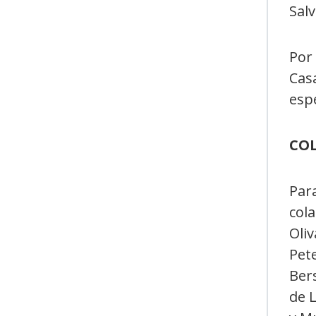
Salv
Por 
Casa
esp
CO
Par
col
Oliv
Pete
Ber
de L