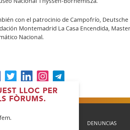
useo Nacional Thyssen-Bornemisza.
bién con el patrocinio de Campofrío, Deutsch
dación Montemadrid La Casa Encendida, Maste
mático Nacional.
Obre
(Obre
(Obre
(Obre
UEST LLOC PER
n
en
en
en
LS FÒRUMS.
na
una
una
una
nestra
finestra
finestra
finestra
 fem.
ova)
nova)
nova)
nova)
ACIDAD
POLÍTICA DE COOKIES
DENUNCIAS