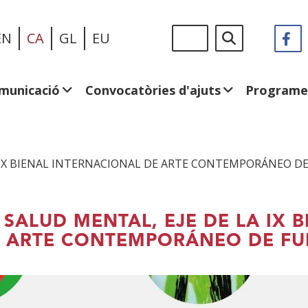
Vés
Sigue
Cerca
EN
CA
GL
EU
F
(
al
en:
e
contingut
u
fi
municació
Convocatòries d'ajuts
Programe
n
A IX BIENAL INTERNACIONAL DE ARTE CONTEMPORÁNEO 
 SALUD MENTAL, EJE DE LA IX 
 ARTE CONTEMPORÁNEO DE F