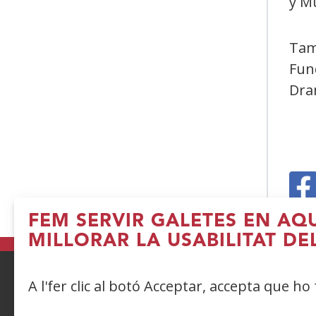
y M
Tam
Fun
Dra
(
FEM SERVIR GALETES EN AQ
e
MILLORAR LA USABILITAT DE
u
fi
A l'fer clic al botó Acceptar, accepta que ho
n
ACCESIBILIDAD
AVISO LEGAL
PRIV