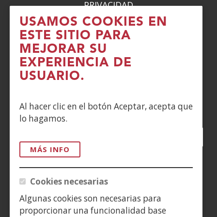
PRIVACIDAD
USAMOS COOKIES EN
POLÍTICA DE COOKIES
ESTE SITIO PARA
MEJORAR SU
DENUNCIAS
EXPERIENCIA DE
CONTACTO
USUARIO.
Siguenos en:
Al hacer clic en el botón Aceptar, acepta que
lo hagamos.
Facebook
(Abre
Twitter
(Abre
LinkedIn
(Abre
Instagram
(Abre
Blog
(Abre
Telegra
(Abre
Tik
(Ab
en
en
en
YouTube
(Abre
en
en
en
en
MÁS INFO
nueva
nueva
nueva
en
nueva
nueva
nueva
nue
(Abre
ventana)
ventana)
ventana)
nueva
ventana)
ventana)
ventana)
ven
en
Cookies necesarias
ventana)
nueva
Algunas cookies son necesarias para
ventana)
proporcionar una funcionalidad base