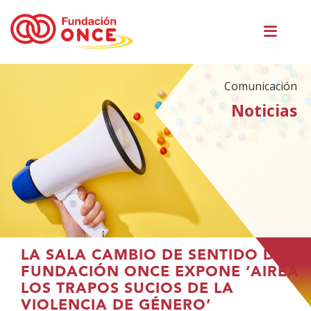
Pasar
Men
al
princ
contenido
principal
Comunicación
Noticias
Te
LA SALA CAMBIO DE SENTIDO DE
encuentras
FUNDACIÓN ONCE EXPONE ‘AIREA
en
LOS TRAPOS SUCIOS DE LA
el
VIOLENCIA DE GÉNERO’