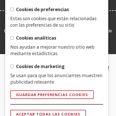
Cookies de preferencias
Estas son cookies que están relacionadas
LEY DE TRANSPARENCIA
con las preferencias de su sitio
Esta web se ajusta a lo establecido en la Ley 19/2013, de
9 de diciembre, de transparencia, acceso a la
Cookies analíticas
información pública y buen gobierno.
Nos ayudan a mejorar nuestro sitio web
mediante estadísticas
CERTIFICADOS DE CALIDAD
Cookies de marketing
Se usan para que los anunciantes muestren
(Abre
publicidad relevante
en
nueva
GUARDAR PREFERENCIAS COOKIES
ventana)
(Abre
en
ACEPTAR TODAS LAS COOKIES
nueva