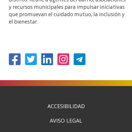
y recursos municipales para impulsar iniciativas
que promuevan el cuidado mutuo, la inclusión y
el bienestar.
(Abre
(Abre
(Abre
(Abre
en
en
en
en
nueva
nueva
nueva
nueva
ventana)
ventana)
ventana)
ventana)
ACCESIBILIDAD
AVISO LEGAL