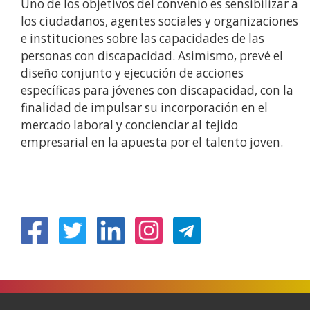
Uno de los objetivos del convenio es sensibilizar a
los ciudadanos, agentes sociales y organizaciones
e instituciones sobre las capacidades de las
personas con discapacidad. Asimismo, prevé el
diseño conjunto y ejecución de acciones
específicas para jóvenes con discapacidad, con la
finalidad de impulsar su incorporación en el
mercado laboral y concienciar al tejido
empresarial en la apuesta por el talento joven.
(Abre
(Abre
(Abre
(Abre
en
en
en
en
nueva
nueva
nueva
nueva
ventana)
ventana)
ventana)
ventana)