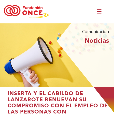
Pasar
Men
al
princ
contenido
principal
Comunicación
Noticias
Te
INSERTA Y EL CABILDO DE
encuentras
LANZAROTE RENUEVAN SU
en
COMPROMISO CON EL EMPLEO DE
el
LAS PERSONAS CON