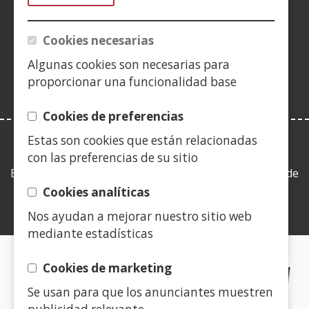
nueva
nueva
nueva
en
nueva
nueva
nueva
nue
(Abre
ventana)
ventana)
ventana)
nueva
ventana)
ventana)
ventana)
ven
en
Cookies necesarias
ventana)
nueva
Algunas cookies son necesarias para
ventana)
proporcionar una funcionalidad base
Cookies de preferencias
Estas son cookies que están relacionadas
LEY DE TRANSPARENCIA
con las preferencias de su sitio
Esta web se ajusta a lo establecido en la Ley 19/2013, de
9 de diciembre, de transparencia, acceso a la
Cookies analíticas
información pública y buen gobierno.
Nos ayudan a mejorar nuestro sitio web
mediante estadísticas
CERTIFICADOS DE CALIDAD
Cookies de marketing
Se usan para que los anunciantes muestren
(Abre