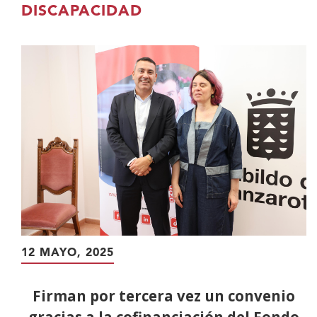
contenido
DISCAPACIDAD
principal
12 MAYO, 2025
Firman por tercera vez un convenio
gracias a la cofinanciación del Fondo