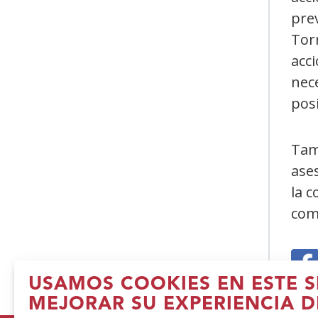
pre
Torr
acc
nece
pos
Tam
ase
la c
com
USAMOS COOKIES EN ESTE S
(
MEJORAR SU EXPERIENCIA D
e