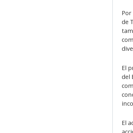
Por
de 
tam
com
dive
El 
del
com
cono
inco
El 
acci