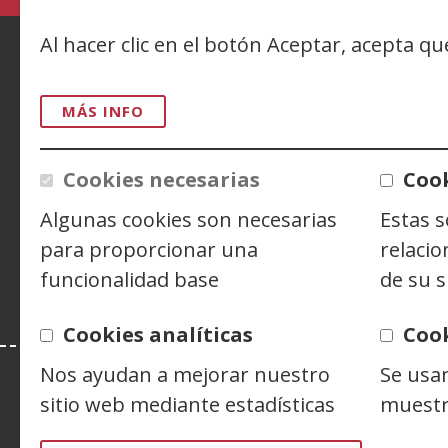
n
Al hacer clic en el botón Aceptar, acepta q
v
ACCESIBILIDAD
AVISO LEGAL
PRIV
MÁS INFO
CONTACTO
Cookies necesarias
Cook
Siguenos en:
Facebook
(Abre
Twitter
(Abre
Linke
(Abre
Algunas cookies son necesarias
Estas 
en
en
en
Y
(
para proporcionar una
relacio
nueva
nueva
nuev
e
funcionalidad base
de su s
ventana)
ventana)
venta
n
v
Cookies analíticas
Coo
Nos ayudan a mejorar nuestro
Se usa
sitio web mediante estadísticas
muestr
Esta web se ajusta a lo establecido en 