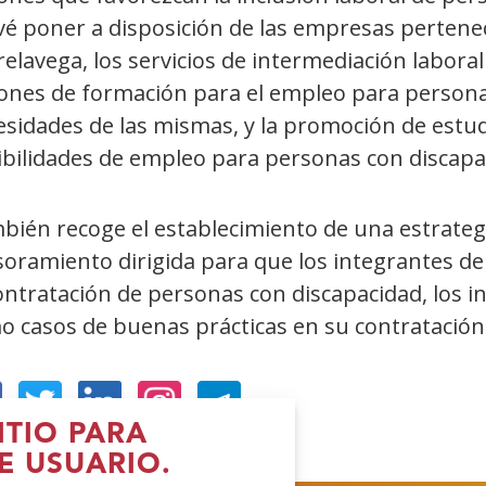
vé poner a disposición de las empresas pertene
elavega, los servicios de intermediación laboral
iones de formación para el empleo para persona
sidades de las mismas, y la promoción de estudi
ibilidades de empleo para personas con discapa
bién recoge el establecimiento de una estrategi
soramiento dirigida para que los integrantes de
ontratación de personas con discapacidad, los inc
o casos de buenas prácticas en su contratación
ITIO PARA
Abre
(Abre
(Abre
(Abre
E USUARIO.
n
en
en
en