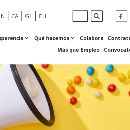
Pasar
Sigue
Buscar
EN
CA
GL
EU
F
(
al
en:
e
contenido
n
principal
v
sparencia
Qué hacemos
Colabora
Contrat
Más que Empleo
Convocato