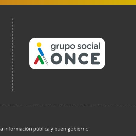
(Abre
en
nueva
ventana)
 la información pública y buen gobierno.