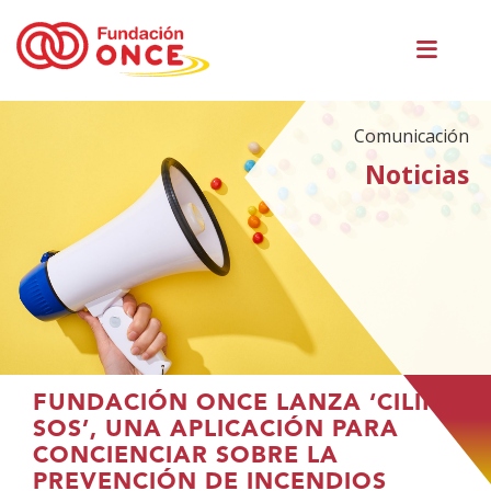
Pasar
Men
al
princ
contenido
principal
Comunicación
Noticias
Te
FUNDACIÓN ONCE LANZA ‘CILIFO
encuentras
SOS’, UNA APLICACIÓN PARA
en
CONCIENCIAR SOBRE LA
el
PREVENCIÓN DE INCENDIOS