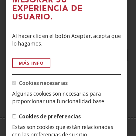
MEJORAR SU
DENUNCIAS
EXPERIENCIA DE
USUARIO.
CONTACTO
Siguenos en:
Al hacer clic en el botón Aceptar, acepta que
lo hagamos.
Facebook
(Abre
Twitter
(Abre
LinkedIn
(Abre
Instagram
(Abre
Blog
(Abre
Telegra
(Abre
Tik
(Ab
en
en
en
YouTube
(Abre
en
en
en
en
MÁS INFO
nueva
nueva
nueva
en
nueva
nueva
nueva
nue
(Abre
ventana)
ventana)
ventana)
nueva
ventana)
ventana)
ventana)
ven
en
Cookies necesarias
ventana)
nueva
Algunas cookies son necesarias para
ventana)
proporcionar una funcionalidad base
Cookies de preferencias
Estas son cookies que están relacionadas
LEY DE TRANSPARENCIA
con las preferencias de su sitio