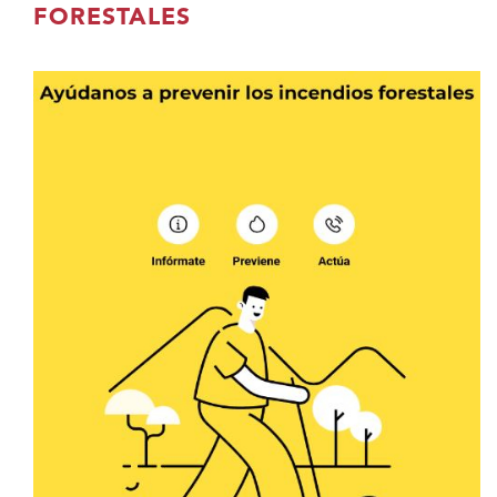
contenido
FORESTALES
principal