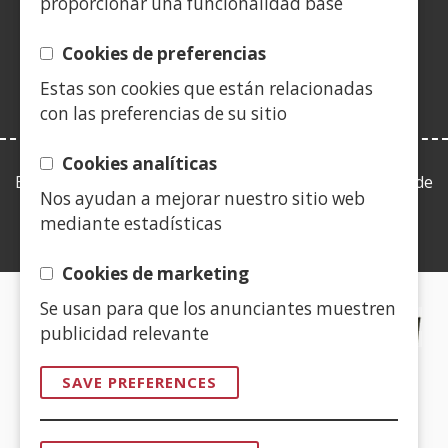
new
new
new
a
new
new
new
new
proporcionar una funcionalidad base
in
window)
window)
window)
new
window)
window)
window)
win
a
window)
Cookies de preferencias
new
Estas son cookies que están relacionadas
window)
con las preferencias de su sitio
Cookies analíticas
Esta web se ajusta a lo establecido en la Ley 19/2013, de
Nos ayudan a mejorar nuestro sitio web
9 de diciembre, de transparencia, acceso a la
mediante estadísticas
información pública y buen gobierno.
Cookies de marketing
Se usan para que los anunciantes muestren
CERTIFICADOS DE CALIDAD
publicidad relevante
(Open
SAVE PREFERENCES
in
a
(Open
new