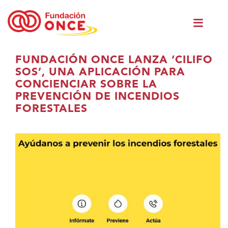
Skip
Men
to
princ
main
content
You
FUNDACIÓN ONCE LANZA ‘CILIFO
are
SOS’, UNA APLICACIÓN PARA
in
CONCIENCIAR SOBRE LA
main
PREVENCIÓN DE INCENDIOS
content
FORESTALES