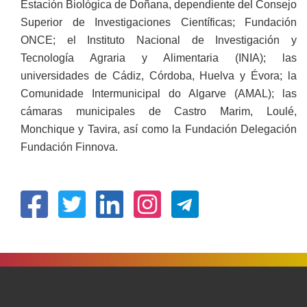
Estación Biológica de Doñana, dependiente del Consejo
Superior de Investigaciones Científicas; Fundación
ONCE; el Instituto Nacional de Investigación y
Tecnología Agraria y Alimentaria (INIA); las
universidades de Cádiz, Córdoba, Huelva y Évora; la
Comunidade Intermunicipal do Algarve (AMAL); las
cámaras municipales de Castro Marim, Loulé,
Monchique y Tavira, así como la Fundación Delegación
Fundación Finnova.
(Open
(Open
(Open
(Open
in
in
in
in
a
a
a
a
new
new
new
new
window)
window)
window)
window)