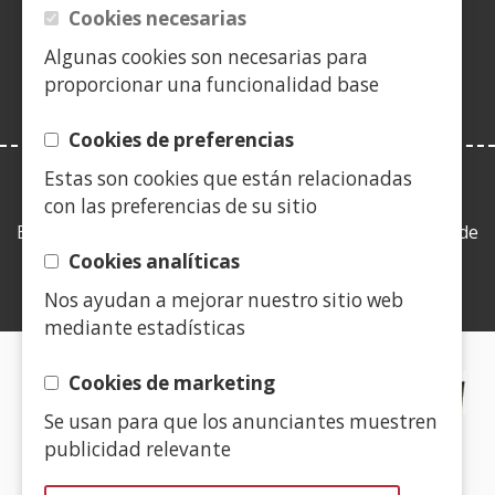
en
Cookies necesarias
ventana)
nueva
Algunas cookies son necesarias para
ventana)
proporcionar una funcionalidad base
Cookies de preferencias
Estas son cookies que están relacionadas
LEY DE TRANSPARENCIA
con las preferencias de su sitio
Esta web se ajusta a lo establecido en la Ley 19/2013, de
9 de diciembre, de transparencia, acceso a la
Cookies analíticas
información pública y buen gobierno.
Nos ayudan a mejorar nuestro sitio web
mediante estadísticas
CERTIFICADOS DE CALIDAD
Cookies de marketing
Se usan para que los anunciantes muestren
(Abre
publicidad relevante
en