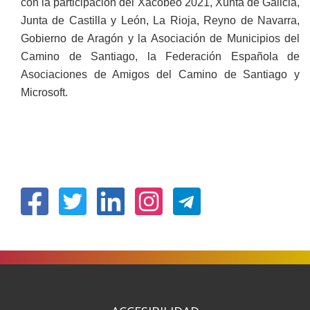
con la participación del Xacobeo 2021, Xunta de Galicia,
Junta de Castilla y León, La Rioja, Reyno de Navarra,
Gobierno de Aragón y la Asociación de Municipios del
Camino de Santiago, la Federación Española de
Asociaciones de Amigos del Camino de Santiago y
Microsoft.
(Abre
(Abre
(Abre
(Abre
en
en
en
en
nueva
nueva
nueva
nueva
ventana)
ventana)
ventana)
ventana)