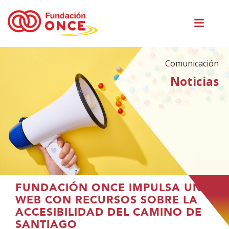
Pasar
Men
al
princ
contenido
principal
Comunicación
Noticias
Te
FUNDACIÓN ONCE IMPULSA UNA
encuentras
WEB CON RECURSOS SOBRE LA
en
ACCESIBILIDAD DEL CAMINO DE
el
SANTIAGO