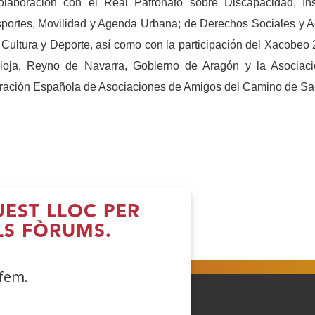
olaboración con el Real Patronato sobre Discapacidad, Inst
portes, Movilidad y Agenda Urbana; de Derechos Sociales y A
 Cultura y Deporte, así como con la participación del Xacobeo 
ioja, Reyno de Navarra, Gobierno de Aragón y la Asociaci
ación Española de Asociaciones de Amigos del Camino de Sant
UEST LLOC PER
LS FÒRUMS.
Obre
(Obre
(Obre
(Obre
n
en
en
en
na
una
una
una
 fem.
nestra
finestra
finestra
finestra