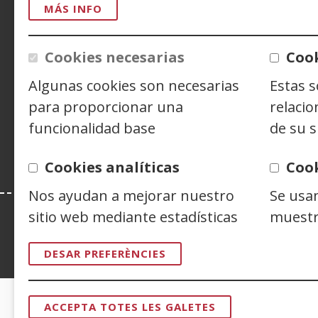
n
ACCESIBILIDAD
AVISO LEGAL
PRIV
MÁS INFO
CONTACTO
Cookies necesarias
Cook
Algunas cookies son necesarias
Estas 
Siguenos en:
Facebook
(Obre
Twitter
(Obre
Linke
(Obre
para proporcionar una
relacio
en
en
en
Y
(
funcionalidad base
de su s
una
una
una
e
finestra
finestra
finest
u
Cookies analíticas
Coo
nova)
nova)
nova)
f
n
Nos ayudan a mejorar nuestro
Se usa
sitio web mediante estadísticas
muestr
Esta web se ajusta a lo establecido en 
DESAR PREFERÈNCIES
ACCEPTA TOTES LES GALETES
RETIRAR
CERTIFICADOS DE CALIDAD
EL