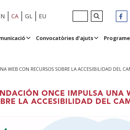
Vés
Sigue
Cerca
EN
CA
GL
EU
F
(
al
en:
e
contingut
u
fi
municació
Convocatòries d'ajuts
Programe
n
NA WEB CON RECURSOS SOBRE LA ACCESIBILIDAD DEL C
NDACIÓN ONCE IMPULSA UNA 
BRE LA ACCESIBILIDAD DEL CA