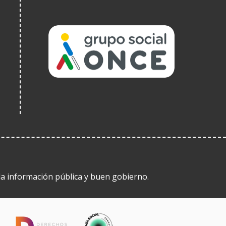
(Obre
en
una
finestra
nova)
 la información pública y buen gobierno.