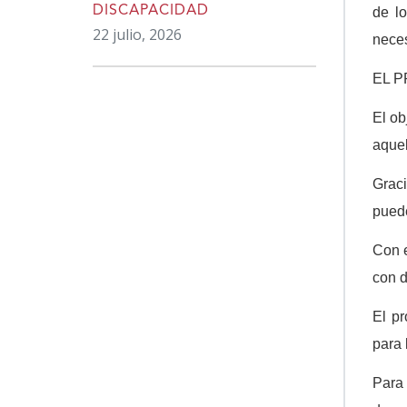
DISCAPACIDAD
de lo
22 julio, 2026
nece
EL 
El ob
aquel
Graci
puede
Con e
con d
El pr
para 
Para 