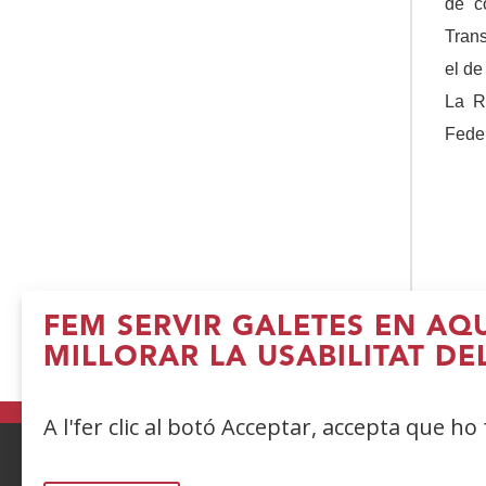
de c
Trans
el de
La R
Feder
FEM SERVIR GALETES EN AQ
MILLORAR LA USABILITAT DE
(
e
u
A l'fer clic al botó Acceptar, accepta que ho
fi