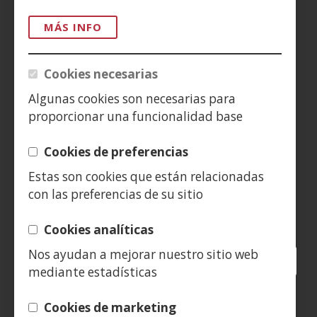
MÁS INFO
AVISO LEGAL
PRIVACIDAD
Cookies necesarias
Algunas cookies son necesarias para
POLÍTICA DE COOKIES
proporcionar una funcionalidad base
DENUNCIAS
Cookies de preferencias
CONTACTO
Estas son cookies que están relacionadas
con las preferencias de su sitio
Siguenos en:
Cookies analíticas
Nos ayudan a mejorar nuestro sitio web
Facebook
(Abre
Twitter
(Abre
LinkedIn
(Abre
Instagram
(Abre
Blog
(Abre
Telegra
(Abre
Tik
(Ab
mediante estadísticas
en
en
en
YouTube
(Abre
en
en
en
en
nueva
nueva
nueva
en
nueva
nueva
nueva
nue
(Abre
Cookies de marketing
ventana)
ventana)
ventana)
nueva
ventana)
ventana)
ventana)
ven