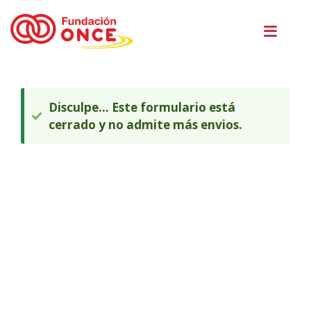
Pasar
Men
al
princ
contenido
principal
Te
encuentras
en
MENSAJE
Disculpe... Este formulario está
DE
el
cerrado y no admite más envios.
ESTADO
contenido
principal