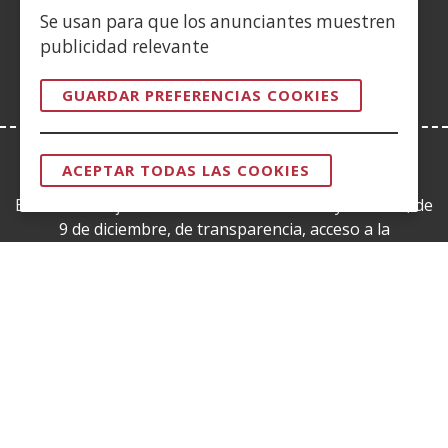
en
ventana)
Se usan para que los anunciantes muestren
nueva
publicidad relevante
ventana)
GUARDAR PREFERENCIAS COOKIES
ACEPTAR TODAS LAS COOKIES
LEY DE TRANSPARENCIA
REVOCAR
CONSENTI
Esta web se ajusta a lo establecido en la Ley 19/2013, de
9 de diciembre, de transparencia, acceso a la
información pública y buen gobierno.
CERTIFICADOS DE CALIDAD
(Abre
en
nueva