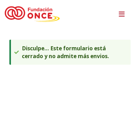
Pasar
Men
al
princ
contenido
principal
Te
encuentras
en
MENSAJE
Disculpe... Este formulario está
DE
el
cerrado y no admite más envios.
ESTADO
contenido
principal