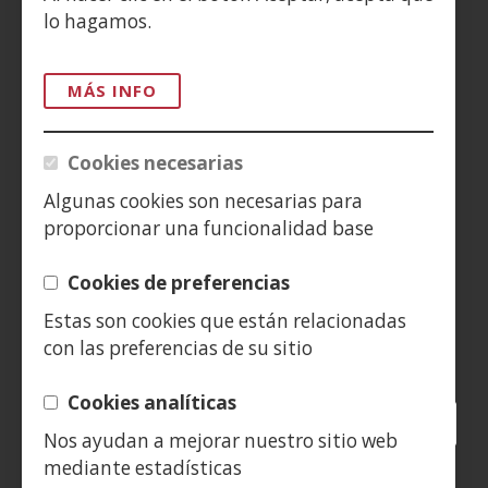
ACCESIBILIDAD
lo hagamos.
AVISO LEGAL
MÁS INFO
PRIVACIDAD
Cookies necesarias
POLÍTICA DE COOKIES
Algunas cookies son necesarias para
proporcionar una funcionalidad base
DENUNCIAS
Cookies de preferencias
CONTACTO
Estas son cookies que están relacionadas
con las preferencias de su sitio
Siguenos en:
Cookies analíticas
Facebook
(Abre
Twitter
(Abre
LinkedIn
(Abre
Instagram
(Abre
Blog
(Abre
Telegra
(Abre
Tik
(Ab
Nos ayudan a mejorar nuestro sitio web
en
en
en
YouTube
(Abre
en
en
en
en
mediante estadísticas
nueva
nueva
nueva
en
nueva
nueva
nueva
nue