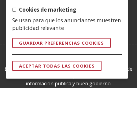
(Abre
ventana)
ventana)
ventana)
nueva
ventana)
ventana)
ventana)
ven
en
Cookies de marketing
ventana)
nueva
Se usan para que los anunciantes muestren
ventana)
publicidad relevante
GUARDAR PREFERENCIAS COOKIES
LEY DE TRANSPARENCIA
ACEPTAR TODAS LAS COOKIES
Esta web se ajusta a lo establecido en la Ley 19/2013, de
REVOCAR
CONSENTI
9 de diciembre, de transparencia, acceso a la
información pública y buen gobierno.
CERTIFICADOS DE CALIDAD
(Abre
en