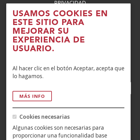
PRIVACIDAD
USAMOS COOKIES EN
POLÍTICA DE COOKIES
ESTE SITIO PARA
MEJORAR SU
DENUNCIAS
EXPERIENCIA DE
CONTACTO
USUARIO.
Siguenos en:
Al hacer clic en el botón Aceptar, acepta que
lo hagamos.
Facebook
(Abre
Twitter
(Abre
LinkedIn
(Abre
Instagram
(Abre
Blog
(Abre
Telegra
(Abre
Tik
(Ab
en
en
en
YouTube
(Abre
en
en
en
en
MÁS INFO
nueva
nueva
nueva
en
nueva
nueva
nueva
nue
(Abre
ventana)
ventana)
ventana)
nueva
ventana)
ventana)
ventana)
ven
en
Cookies necesarias
ventana)
nueva
Algunas cookies son necesarias para
ventana)
proporcionar una funcionalidad base