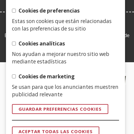
Cookies de preferencias
Estas son cookies que están relacionadas
LEY DE TRANSPARENCIA
con las preferencias de su sitio
Esta web se ajusta a lo establecido en la Ley 19/2013, de
9 de diciembre, de transparencia, acceso a la
Cookies analíticas
información pública y buen gobierno.
Nos ayudan a mejorar nuestro sitio web
mediante estadísticas
CERTIFICADOS DE CALIDAD
Cookies de marketing
Se usan para que los anunciantes muestren
(Abre
publicidad relevante
en
nueva
GUARDAR PREFERENCIAS COOKIES
ventana)
(Abre
en
ACEPTAR TODAS LAS COOKIES
nueva