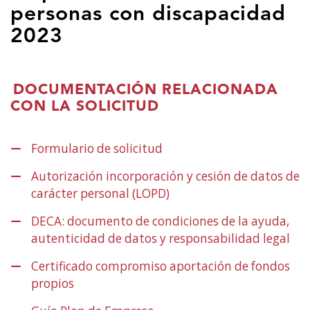
contenido
personas con discapacidad
principal
2023
DOCUMENTACIÓN RELACIONADA
CON LA SOLICITUD
Formulario de solicitud
(Abre
en
Autorización incorporación y cesión de datos de
nueva
carácter personal (LOPD)
(Abre
ventana)
en
DECA: documento de condiciones de la ayuda,
nueva
autenticidad de datos y responsabilidad legal
(Ab
ventana)
en
Certificado compromiso aportación de fondos
nu
propios
(Abre
ven
en