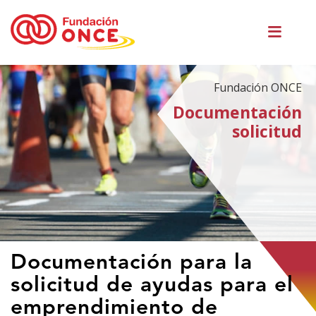
Pasar
Men
al
princ
contenido
principal
Fundación ONCE
Documentación
solicitud
Te
Documentación para la
encuentras
solicitud de ayudas para el
en
el
emprendimiento de