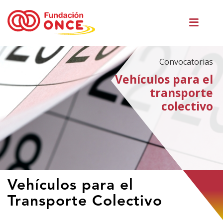
Pasar
Men
al
princ
contenido
principal
Convocatorias
Vehículos para el
transporte
colectivo
Te
Vehículos para el
encuentras
Transporte Colectivo
en
el