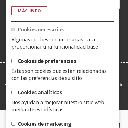
Facebook
(Abre
Twitter
(Abre
LinkedIn
(Abre
Instagram
(Abre
Blog
(Abre
Telegra
(Abre
Tik
(Ab
en
en
en
YouTube
(Abre
en
en
en
en
MÁS INFO
nueva
nueva
nueva
en
nueva
nueva
nueva
nue
(Abre
ventana)
ventana)
ventana)
nueva
ventana)
ventana)
ventana)
ven
en
Cookies necesarias
ventana)
nueva
Algunas cookies son necesarias para
ventana)
proporcionar una funcionalidad base
Cookies de preferencias
Estas son cookies que están relacionadas
LEY DE TRANSPARENCIA
con las preferencias de su sitio
Esta web se ajusta a lo establecido en la Ley 19/2013, de
9 de diciembre, de transparencia, acceso a la
Cookies analíticas
información pública y buen gobierno.
Nos ayudan a mejorar nuestro sitio web
mediante estadísticas
CERTIFICADOS DE CALIDAD
Cookies de marketing