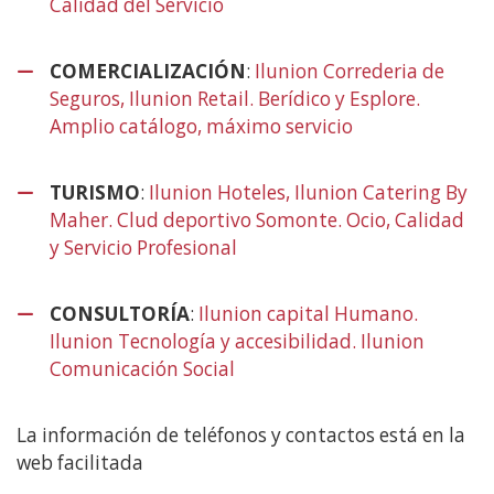
Calidad del Servicio
(Abre
en
nueva
COMERCIALIZACIÓN
:
Ilunion Correderia de
ventana)
Seguros, Ilunion Retail. Berídico y Esplore.
Amplio catálogo, máximo servicio
(Abre
en
nueva
TURISMO
:
Ilunion Hoteles, Ilunion Catering By
ventana)
Maher. Clud deportivo Somonte. Ocio, Calidad
y Servicio Profesional
(Abre
en
nueva
CONSULTORÍA
:
Ilunion capital Humano.
ventana)
Ilunion Tecnología y accesibilidad. Ilunion
Comunicación Social
(Abre
en
nueva
La información de teléfonos y contactos está en la
ventana)
web facilitada