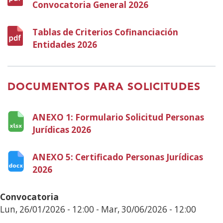
Convocatoria General 2026
(Abre
en
nueva
Tablas de Criterios Cofinanciación
ventana)
Entidades 2026
(Abre
en
nueva
ventana)
DOCUMENTOS PARA SOLICITUDES
ANEXO 1: Formulario Solicitud Personas
Jurídicas 2026
(Abre
en
nueva
ANEXO 5: Certificado Personas Jurídicas
ventana)
2026
(Abre
en
nueva
Convocatoria
ventana)
Lun, 26/01/2026 - 12:00
-
Mar, 30/06/2026 - 12:00