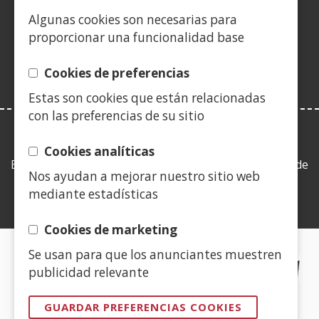
(Abre
ventana)
ventana)
ventana)
nueva
ventana)
ventana)
ventana)
ven
Algunas cookies son necesarias para
en
ventana)
proporcionar una funcionalidad base
nueva
ventana)
Cookies de preferencias
Estas son cookies que están relacionadas
con las preferencias de su sitio
LEY DE TRANSPARENCIA
Cookies analíticas
Esta web se ajusta a lo establecido en la Ley 19/2013, de
Nos ayudan a mejorar nuestro sitio web
9 de diciembre, de transparencia, acceso a la
mediante estadísticas
información pública y buen gobierno.
Cookies de marketing
Se usan para que los anunciantes muestren
CERTIFICADOS DE CALIDAD
publicidad relevante
(Abre
GUARDAR PREFERENCIAS COOKIES
en