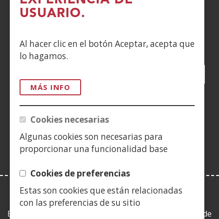
EXPERIENCIA DE
CONTACTO
USUARIO.
Siguenos en:
Al hacer clic en el botón Aceptar, acepta que
lo hagamos.
Facebook
(Abre
Twitter
(Abre
LinkedIn
(Abre
Instagram
(Abre
Blog
(Abre
Telegra
(Abre
Tik
(Ab
en
en
en
YouTube
(Abre
en
en
en
en
MÁS INFO
nueva
nueva
nueva
en
nueva
nueva
nueva
nue
(Abre
ventana)
ventana)
ventana)
nueva
ventana)
ventana)
ventana)
ven
en
Cookies necesarias
ventana)
nueva
Algunas cookies son necesarias para
ventana)
proporcionar una funcionalidad base
Cookies de preferencias
Estas son cookies que están relacionadas
LEY DE TRANSPARENCIA
con las preferencias de su sitio
Esta web se ajusta a lo establecido en la Ley 19/2013, de