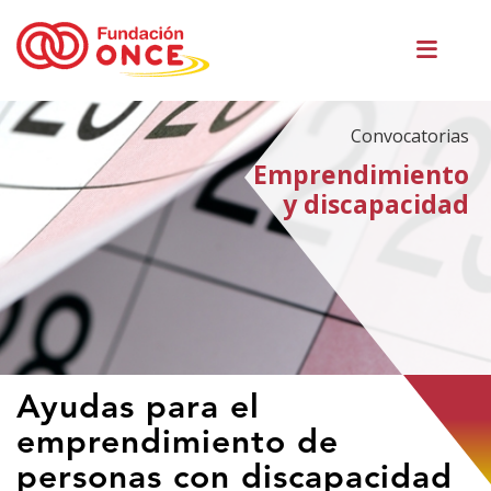
Pasar
Men
al
princ
contenido
principal
Convocatorias
Emprendimiento
y discapacidad
Te
Ayudas para el
encuentras
emprendimiento de
en
el
personas con discapacidad