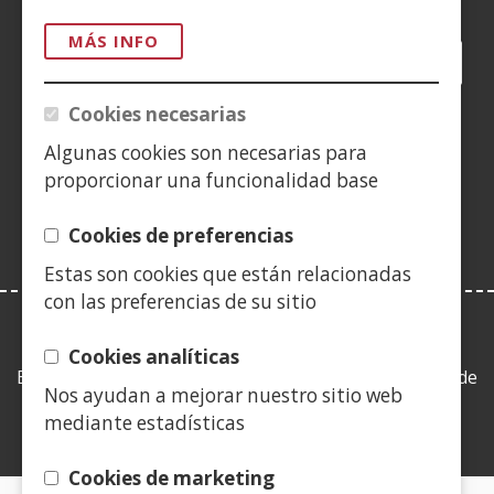
MÁS INFO
Facebook
(Abre
Twitter
(Abre
LinkedIn
(Abre
Instagram
(Abre
Blog
(Abre
Telegra
(Abre
Tik
(Ab
en
en
en
YouTube
(Abre
en
en
en
en
Cookies necesarias
nueva
nueva
nueva
en
nueva
nueva
nueva
nue
(Abre
ventana)
ventana)
ventana)
nueva
ventana)
ventana)
ventana)
ven
Algunas cookies son necesarias para
en
ventana)
proporcionar una funcionalidad base
nueva
ventana)
Cookies de preferencias
Estas son cookies que están relacionadas
con las preferencias de su sitio
LEY DE TRANSPARENCIA
Cookies analíticas
Esta web se ajusta a lo establecido en la Ley 19/2013, de
Nos ayudan a mejorar nuestro sitio web
9 de diciembre, de transparencia, acceso a la
mediante estadísticas
información pública y buen gobierno.
Cookies de marketing