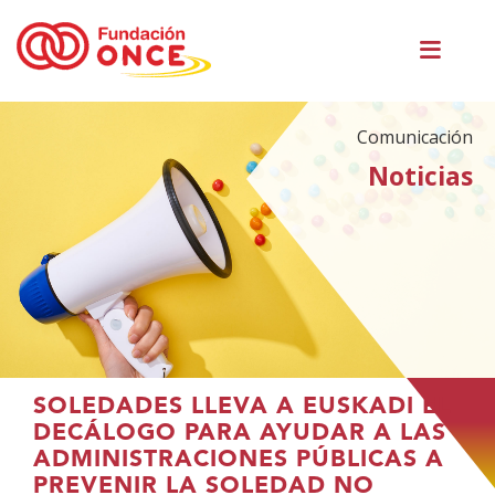
Pasar
Men
al
princ
contenido
principal
Comunicación
Noticias
Te
SOLEDADES LLEVA A EUSKADI EL
encuentras
DECÁLOGO PARA AYUDAR A LAS
en
ADMINISTRACIONES PÚBLICAS A
el
PREVENIR LA SOLEDAD NO