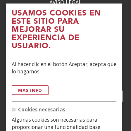
AVISO LEGAL
USAMOS COOKIES EN
PRIVACIDAD
ESTE SITIO PARA
MEJORAR SU
POLÍTICA DE COOKIES
EXPERIENCIA DE
DENUNCIAS
USUARIO.
CONTACTO
Al hacer clic en el botón Aceptar, acepta que
lo hagamos.
Siguenos en:
MÁS INFO
Facebook
(Abre
Twitter
(Abre
LinkedIn
(Abre
Instagram
(Abre
Blog
(Abre
Telegra
(Abre
Tik
(Ab
en
en
en
YouTube
(Abre
en
en
en
en
Cookies necesarias
nueva
nueva
nueva
en
nueva
nueva
nueva
nue
(Abre
ventana)
ventana)
ventana)
nueva
ventana)
ventana)
ventana)
ven
Algunas cookies son necesarias para
en
ventana)
proporcionar una funcionalidad base
nueva