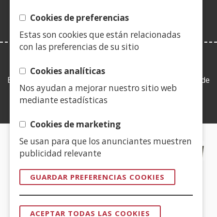
ventana)
Cookies de preferencias
Estas son cookies que están relacionadas
con las preferencias de su sitio
LEY DE TRANSPARENCIA
Cookies analíticas
Esta web se ajusta a lo establecido en la Ley 19/2013, de
Nos ayudan a mejorar nuestro sitio web
9 de diciembre, de transparencia, acceso a la
mediante estadísticas
información pública y buen gobierno.
Cookies de marketing
Se usan para que los anunciantes muestren
CERTIFICADOS DE CALIDAD
publicidad relevante
(Abre
GUARDAR PREFERENCIAS COOKIES
en
nueva
(Abre
ventana)
ACEPTAR TODAS LAS COOKIES
en