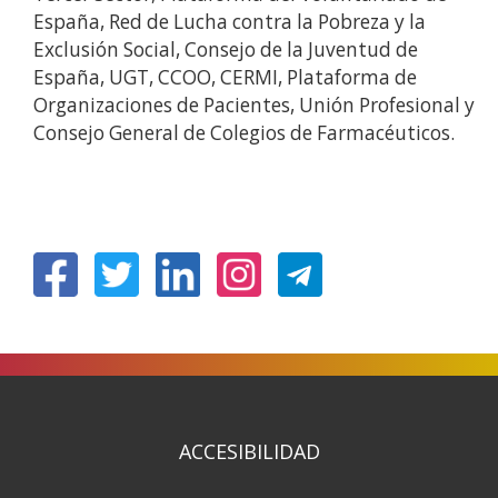
España, Red de Lucha contra la Pobreza y la
Exclusión Social, Consejo de la Juventud de
España, UGT, CCOO, CERMI, Plataforma de
Organizaciones de Pacientes, Unión Profesional y
Consejo General de Colegios de Farmacéuticos.
(Abre
(Abre
(Abre
(Abre
en
en
en
en
nueva
nueva
nueva
nueva
ventana)
ventana)
ventana)
ventana)
ACCESIBILIDAD