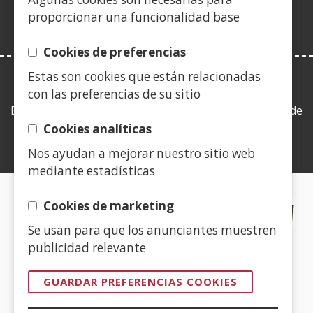
ventana)
proporcionar una funcionalidad base
Cookies de preferencias
Estas son cookies que están relacionadas
LEY DE TRANSPARENCIA
con las preferencias de su sitio
Esta web se ajusta a lo establecido en la Ley 19/2013, de
9 de diciembre, de transparencia, acceso a la
Cookies analíticas
información pública y buen gobierno.
Nos ayudan a mejorar nuestro sitio web
mediante estadísticas
CERTIFICADOS DE CALIDAD
Cookies de marketing
Se usan para que los anunciantes muestren
(Abre
publicidad relevante
en
nueva
GUARDAR PREFERENCIAS COOKIES
ventana)
(Abre