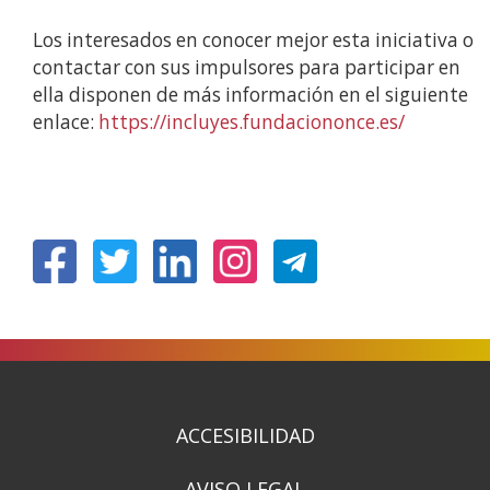
Los interesados en conocer mejor esta iniciativa o
contactar con sus impulsores para participar en
ella disponen de más información en el siguiente
enlace:
https://incluyes.fundaciononce.es/
(Abre
(Abre
(Abre
(Abre
en
en
en
en
nueva
nueva
nueva
nueva
ventana)
ventana)
ventana)
ventana)
ACCESIBILIDAD
AVISO LEGAL