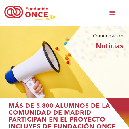
Pasar
Men
al
princ
contenido
principal
Comunicación
Noticias
Te
MÁS DE 3.800 ALUMNOS DE LA
encuentras
COMUNIDAD DE MADRID
en
PARTICIPAN EN EL PROYECTO
el
INCLUYES DE FUNDACIÓN ONCE