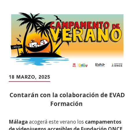
contenido
principal
18 MARZO, 2025
Contarán con la colaboración de EVAD
Formación
Málaga
acogerá este verano los
campamentos
de videojuegos accesibles de Fundación ONCE
,