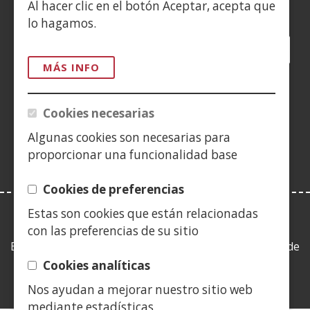
Siguenos en:
Al hacer clic en el botón Aceptar, acepta que
lo hagamos.
Facebook
(Abre
Twitter
(Abre
LinkedIn
(Abre
Instagram
(Abre
Blog
(Abre
Telegra
(Abre
Tik
(Ab
en
en
en
YouTube
(Abre
en
en
en
en
MÁS INFO
nueva
nueva
nueva
en
nueva
nueva
nueva
nue
(Abre
ventana)
ventana)
ventana)
nueva
ventana)
ventana)
ventana)
ven
en
Cookies necesarias
ventana)
nueva
Algunas cookies son necesarias para
ventana)
proporcionar una funcionalidad base
Cookies de preferencias
Estas son cookies que están relacionadas
LEY DE TRANSPARENCIA
con las preferencias de su sitio
Esta web se ajusta a lo establecido en la Ley 19/2013, de
9 de diciembre, de transparencia, acceso a la
Cookies analíticas
información pública y buen gobierno.
Nos ayudan a mejorar nuestro sitio web
mediante estadísticas