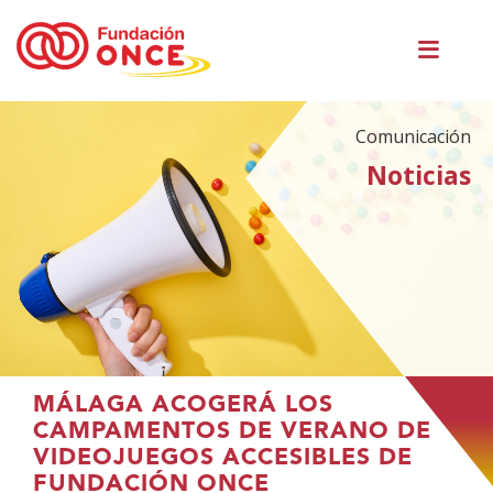
Pasar
Men
al
princ
contenido
principal
Comunicación
Noticias
Te
MÁLAGA ACOGERÁ LOS
encuentras
CAMPAMENTOS DE VERANO DE
en
VIDEOJUEGOS ACCESIBLES DE
el
FUNDACIÓN ONCE