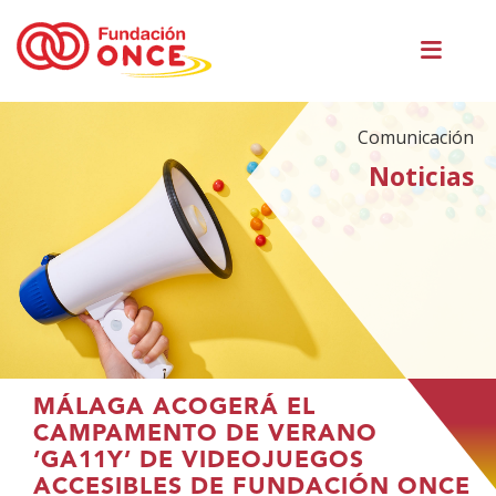
Pasar
Men
al
princ
contenido
principal
Comunicación
Noticias
Te
MÁLAGA ACOGERÁ EL
encuentras
CAMPAMENTO DE VERANO
en
‘GA11Y’ DE VIDEOJUEGOS
el
ACCESIBLES DE FUNDACIÓN ONCE