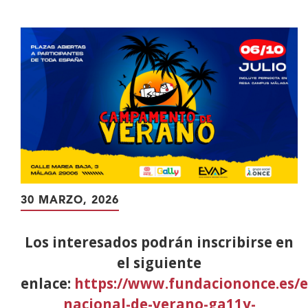
contenido
principal
30 MARZO, 2026
Los interesados podrán inscribirse en
el siguiente
enlace:
https://www.fundaciononce.es/
nacional-de-verano-ga11y-