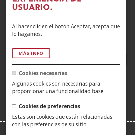
DENUNCIAS
USUARIO.
CONTACTO
Al hacer clic en el botón Aceptar, acepta que
lo hagamos.
Siguenos en:
MÁS INFO
Facebook
(Abre
Twitter
(Abre
LinkedIn
(Abre
Instagram
(Abre
Blog
(Abre
Telegra
(Abre
Tik
(Ab
en
en
en
YouTube
(Abre
en
en
en
en
Cookies necesarias
nueva
nueva
nueva
en
nueva
nueva
nueva
nue
(Abre
ventana)
ventana)
ventana)
nueva
ventana)
ventana)
ventana)
ven
Algunas cookies son necesarias para
en
ventana)
proporcionar una funcionalidad base
nueva
ventana)
Cookies de preferencias
Estas son cookies que están relacionadas
con las preferencias de su sitio
LEY DE TRANSPARENCIA