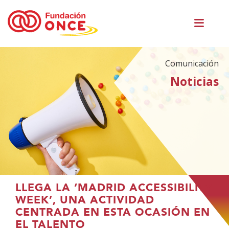
Pasar
Men
al
princ
contenido
principal
Comunicación
Noticias
Te
LLEGA LA ‘MADRID ACCESSIBILITY
encuentras
WEEK’, UNA ACTIVIDAD
en
CENTRADA EN ESTA OCASIÓN EN
el
EL TALENTO