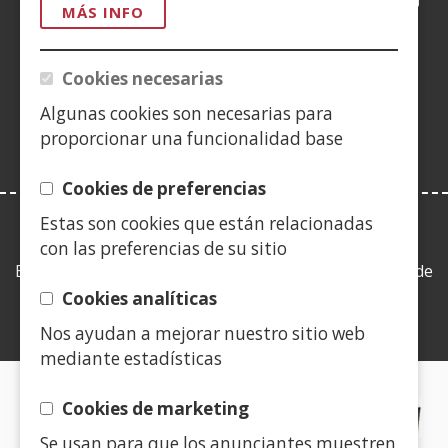
en
en
en
YouTube
(Abre
en
en
en
en
MÁS INFO
nueva
nueva
nueva
en
nueva
nueva
nueva
nue
(Abre
ventana)
ventana)
ventana)
nueva
ventana)
ventana)
ventana)
ven
en
Cookies necesarias
ventana)
nueva
Algunas cookies son necesarias para
ventana)
proporcionar una funcionalidad base
Cookies de preferencias
Estas son cookies que están relacionadas
LEY DE TRANSPARENCIA
con las preferencias de su sitio
Esta web se ajusta a lo establecido en la Ley 19/2013, de
9 de diciembre, de transparencia, acceso a la
Cookies analíticas
información pública y buen gobierno.
Nos ayudan a mejorar nuestro sitio web
mediante estadísticas
CERTIFICADOS DE CALIDAD
Cookies de marketing
Se usan para que los anunciantes muestren