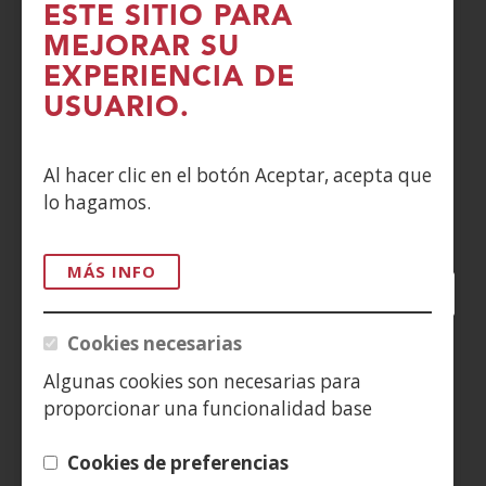
ESTE SITIO PARA
MEJORAR SU
POLÍTICA DE COOKIES
EXPERIENCIA DE
DENUNCIAS
USUARIO.
CONTACTO
Al hacer clic en el botón Aceptar, acepta que
lo hagamos.
Siguenos en:
MÁS INFO
Facebook
(Abre
Twitter
(Abre
LinkedIn
(Abre
Instagram
(Abre
Blog
(Abre
Telegra
(Abre
Tik
(Ab
en
en
en
YouTube
(Abre
en
en
en
en
Cookies necesarias
nueva
nueva
nueva
en
nueva
nueva
nueva
nue
(Abre
ventana)
ventana)
ventana)
nueva
ventana)
ventana)
ventana)
ven
Algunas cookies son necesarias para
en
ventana)
proporcionar una funcionalidad base
nueva
ventana)
Cookies de preferencias