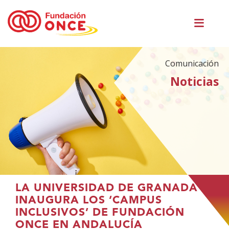
Pasar
Men
al
princ
contenido
principal
Comunicación
Noticias
Te
LA UNIVERSIDAD DE GRANADA
encuentras
INAUGURA LOS ‘CAMPUS
en
INCLUSIVOS’ DE FUNDACIÓN
el
ONCE EN ANDALUCÍA