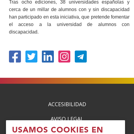
Tras ocho ediciones, 38 universidades españolas y
cerca de un millar de alumnos con y sin discapacidad
han participado en esta iniciativa, que pretende fomentar
el acceso a la universidad de alumnos con
discapacidad.
(Abre
(Abre
(Abre
(Abre
en
en
en
en
nueva
nueva
nueva
nueva
ventana)
ventana)
ventana)
ventana)
ACCESIBILIDAD
AVISO LEGAL
USAMOS COOKIES EN
PRIVACIDAD