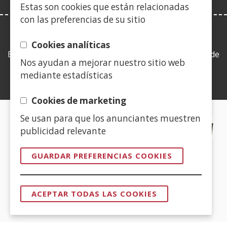
Estas son cookies que están relacionadas
con las preferencias de su sitio
LEY DE TRANSPARENCIA
Cookies analíticas
Esta web se ajusta a lo establecido en la Ley 19/2013, de
Nos ayudan a mejorar nuestro sitio web
9 de diciembre, de transparencia, acceso a la
mediante estadísticas
información pública y buen gobierno.
Cookies de marketing
Se usan para que los anunciantes muestren
CERTIFICADOS DE CALIDAD
publicidad relevante
(Abre
GUARDAR PREFERENCIAS COOKIES
en
nueva
(Abre
ventana)
ACEPTAR TODAS LAS COOKIES
en
REVOCAR
CONSENTI
nueva
ventana)