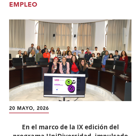
contenido
EMPLEO
principal
20 MAYO, 2026
En el marco de la IX edición del
programa UniDiversidad, impulsado