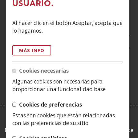
CONTACTO
USUARIO.
Siguenos en:
Al hacer clic en el botón Aceptar, acepta que
lo hagamos.
Facebook
(Abre
Twitter
(Abre
LinkedIn
(Abre
Instagram
(Abre
Blog
(Abre
Telegra
(Abre
Tik
(Ab
en
en
en
YouTube
(Abre
en
en
en
en
MÁS INFO
nueva
nueva
nueva
en
nueva
nueva
nueva
nue
(Abre
ventana)
ventana)
ventana)
nueva
ventana)
ventana)
ventana)
ven
en
Cookies necesarias
ventana)
nueva
Algunas cookies son necesarias para
ventana)
proporcionar una funcionalidad base
Cookies de preferencias
Estas son cookies que están relacionadas
LEY DE TRANSPARENCIA
con las preferencias de su sitio
Esta web se ajusta a lo establecido en la Ley 19/2013, de
9 de diciembre, de transparencia, acceso a la