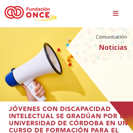
Pasar
Men
al
princ
contenido
principal
Comunicación
Noticias
Te
JÓVENES CON DISCAPACIDAD
encuentras
INTELECTUAL SE GRADÚAN POR LA
en
UNIVERSIDAD DE CÓRDOBA EN UN
el
CURSO DE FORMACIÓN PARA EL