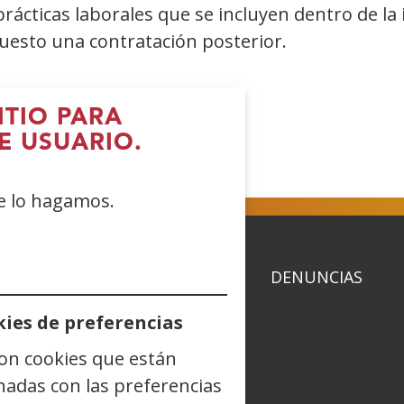
prácticas laborales que se incluyen dentro de la 
uesto una contratación posterior.
ITIO PARA
E USUARIO.
Abre
(Abre
(Abre
(Abre
n
en
en
en
ue lo hagamos.
ueva
nueva
nueva
nueva
entana)
ventana)
ventana)
ventana)
ACIDAD
POLÍTICA DE COOKIES
DENUNCIAS
ies de preferencias
son cookies que están
nadas con las preferencias
dIn
Instagram
(Abre
Blog
(Abre
Telegram
(Abre
TikTok
(Abre