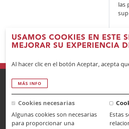
las 
sup
USAMOS COOKIES EN ESTE S
MEJORAR SU EXPERIENCIA D
(
e
Al hacer clic en el botón Aceptar, acepta q
n
v
MÁS INFO
ACCESIBILIDAD
AVISO LEGAL
PRIV
CONTACTO
Cookies necesarias
Cook
Algunas cookies son necesarias
Estas 
para proporcionar una
relacio
Siguenos en:
Facebook
(Abre
Twitter
(Abre
Linke
(Abre