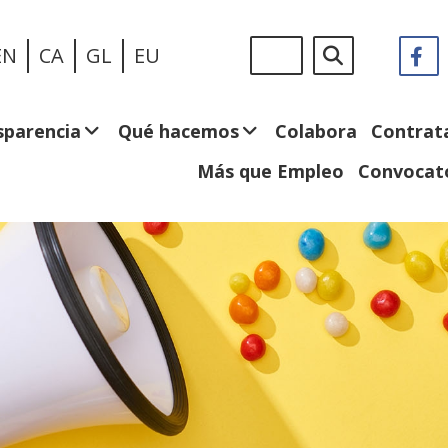
Pasar
Sigue
Buscar
EN
CA
GL
EU
F
(
al
en:
e
contenido
n
principal
v
sparencia
Qué hacemos
Colabora
Contrat
Más que Empleo
Convocato