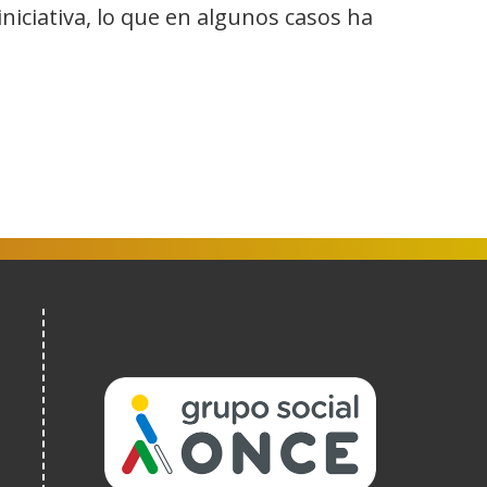
iniciativa, lo que en algunos casos ha
(Abre
en
nueva