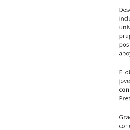
Desd
inc
uni
pre
pos
apo
El o
jóve
con
Pret
Grac
cono