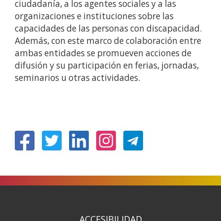
ciudadanía, a los agentes sociales y a las
organizaciones e instituciones sobre las
capacidades de las personas con discapacidad.
Además, con este marco de colaboración entre
ambas entidades se promueven acciones de
difusión y su participación en ferias, jornadas,
seminarios u otras actividades.
(Abre
(Abre
(Abre
(Abre
en
en
en
en
nueva
nueva
nueva
nueva
ventana)
ventana)
ventana)
ventana)
ACCESIBILIDAD