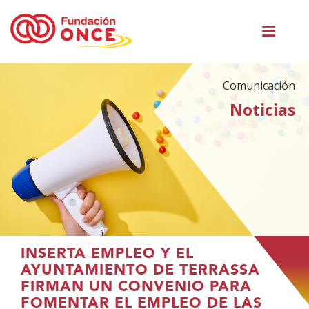
Pasar
Men
al
princ
contenido
principal
Comunicación
Noticias
Te
INSERTA EMPLEO Y EL
encuentras
AYUNTAMIENTO DE TERRASSA
en
FIRMAN UN CONVENIO PARA
el
FOMENTAR EL EMPLEO DE LAS