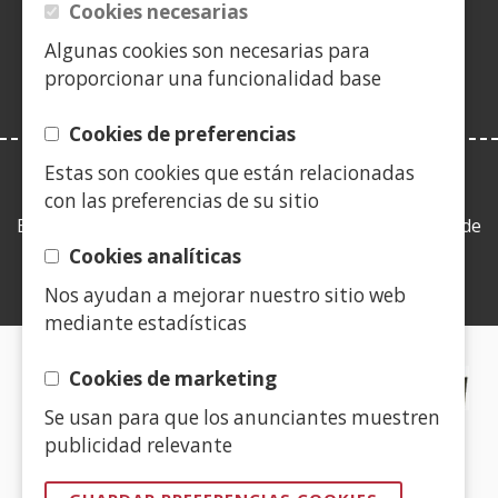
en
Cookies necesarias
ventana)
nueva
Algunas cookies son necesarias para
ventana)
proporcionar una funcionalidad base
Cookies de preferencias
Estas son cookies que están relacionadas
LEY DE TRANSPARENCIA
con las preferencias de su sitio
Esta web se ajusta a lo establecido en la Ley 19/2013, de
9 de diciembre, de transparencia, acceso a la
Cookies analíticas
información pública y buen gobierno.
Nos ayudan a mejorar nuestro sitio web
mediante estadísticas
CERTIFICADOS DE CALIDAD
Cookies de marketing
Se usan para que los anunciantes muestren
(Abre
publicidad relevante
en
nueva