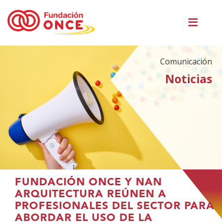
Pasar
Men
al
princ
contenido
principal
Comunicación
Noticias
Te
FUNDACIÓN ONCE Y NAN
encuentras
ARQUITECTURA REÚNEN A
en
PROFESIONALES DEL SECTOR PARA
el
ABORDAR EL USO DE LA