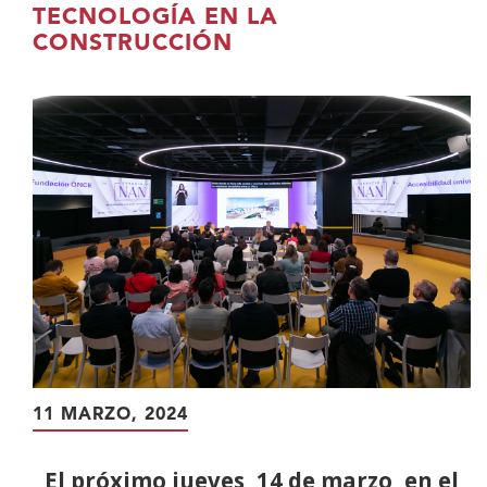
contenido
TECNOLOGÍA EN LA
principal
CONSTRUCCIÓN
11 MARZO, 2024
El próximo jueves, 14 de marzo, en el