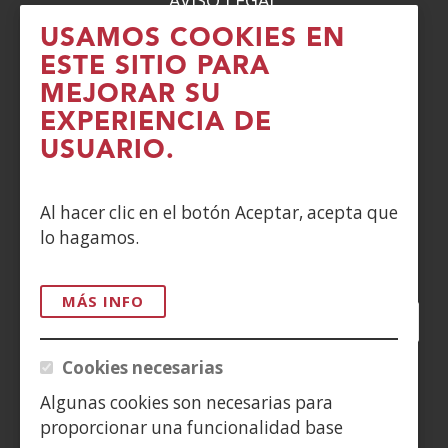
USAMOS COOKIES EN
PRIVACIDAD
ESTE SITIO PARA
MEJORAR SU
POLÍTICA DE COOKIES
EXPERIENCIA DE
DENUNCIAS
USUARIO.
CONTACTO
Al hacer clic en el botón Aceptar, acepta que
lo hagamos.
Siguenos en:
MÁS INFO
Facebook
(Abre
Twitter
(Abre
LinkedIn
(Abre
Instagram
(Abre
Blog
(Abre
Telegra
(Abre
Tik
(Ab
en
en
en
YouTube
(Abre
en
en
en
en
Cookies necesarias
nueva
nueva
nueva
en
nueva
nueva
nueva
nue
(Abre
ventana)
ventana)
ventana)
nueva
ventana)
ventana)
ventana)
ven
Algunas cookies son necesarias para
en
ventana)
proporcionar una funcionalidad base
nueva