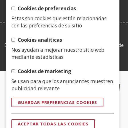
ventana)
Cookies de preferencias
Estas son cookies que están relacionadas
con las preferencias de su sitio
LEY DE TRANSPARENCIA
Cookies analíticas
Esta web se ajusta a lo establecido en la Ley 19/2013, de
Nos ayudan a mejorar nuestro sitio web
9 de diciembre, de transparencia, acceso a la
mediante estadísticas
información pública y buen gobierno.
Cookies de marketing
Se usan para que los anunciantes muestren
CERTIFICADOS DE CALIDAD
publicidad relevante
(Abre
GUARDAR PREFERENCIAS COOKIES
en
nueva
(Abre
ventana)
ACEPTAR TODAS LAS COOKIES
en
REVOCAR