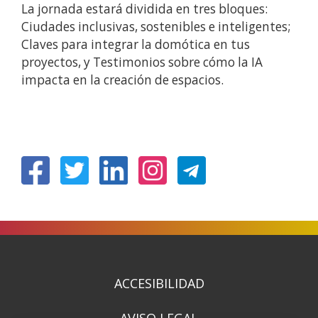
La jornada estará dividida en tres bloques:
Ciudades inclusivas, sostenibles e inteligentes;
Claves para integrar la domótica en tus
proyectos, y Testimonios sobre cómo la IA
impacta en la creación de espacios.
(Abre
(Abre
(Abre
(Abre
en
en
en
en
nueva
nueva
nueva
nueva
ventana)
ventana)
ventana)
ventana)
ACCESIBILIDAD
AVISO LEGAL