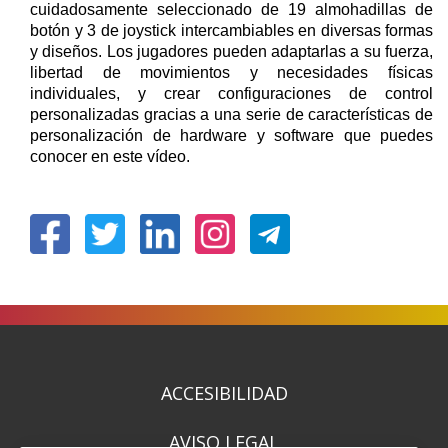
cuidadosamente seleccionado de 19 almohadillas de
botón y 3 de joystick intercambiables en diversas formas
y diseños. Los jugadores pueden adaptarlas a su fuerza,
libertad de movimientos y necesidades físicas
individuales, y crear configuraciones de control
personalizadas gracias a una serie de características de
personalización de hardware y software que puedes
conocer en este vídeo.
(Abre
(Abre
(Abre
(Abre
en
en
en
en
nueva
nueva
nueva
nueva
ventana)
ventana)
ventana)
ventana)
ACCESIBILIDAD
AVISO LEGAL