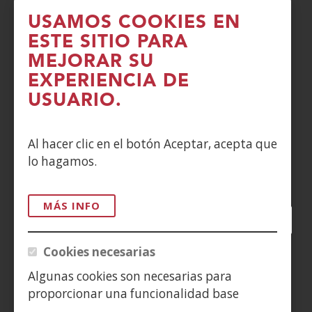
USAMOS COOKIES EN
PRIVACIDAD
ESTE SITIO PARA
MEJORAR SU
POLÍTICA DE COOKIES
EXPERIENCIA DE
DENUNCIAS
USUARIO.
CONTACTO
Al hacer clic en el botón Aceptar, acepta que
lo hagamos.
Siguenos en:
MÁS INFO
Facebook
(Abre
Twitter
(Abre
LinkedIn
(Abre
Instagram
(Abre
Blog
(Abre
Telegra
(Abre
Tik
(Ab
en
en
en
YouTube
(Abre
en
en
en
en
Cookies necesarias
nueva
nueva
nueva
en
nueva
nueva
nueva
nue
(Abre
ventana)
ventana)
ventana)
nueva
ventana)
ventana)
ventana)
ven
Algunas cookies son necesarias para
en
ventana)
proporcionar una funcionalidad base
nueva