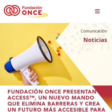
Pasar
Men
al
princ
contenido
principal
Comunicación
Noticias
Te
FUNDACIÓN ONCE PRESENTAN
encuentras
ACCESS™, UN NUEVO MANDO
en
QUE ELIMINA BARRERAS Y CREA
el
UN FUTURO MÁS ACCESIBLE PARA