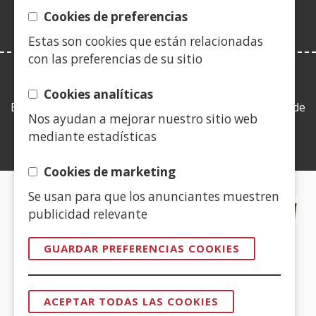
ventana)
Cookies de preferencias
Estas son cookies que están relacionadas
con las preferencias de su sitio
LEY DE TRANSPARENCIA
Cookies analíticas
Esta web se ajusta a lo establecido en la Ley 19/2013, de
Nos ayudan a mejorar nuestro sitio web
9 de diciembre, de transparencia, acceso a la
mediante estadísticas
información pública y buen gobierno.
Cookies de marketing
Se usan para que los anunciantes muestren
CERTIFICADOS DE CALIDAD
publicidad relevante
(Abre
GUARDAR PREFERENCIAS COOKIES
en
nueva
(Abre
ventana)
ACEPTAR TODAS LAS COOKIES
en
REVOCAR