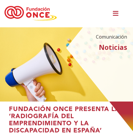
Pasar
Men
al
princ
contenido
principal
Comunicación
Noticias
Te
FUNDACIÓN ONCE PRESENTA LA
encuentras
‘RADIOGRAFÍA DEL
en
EMPRENDIMIENTO Y LA
el
DISCAPACIDAD EN ESPAÑA’