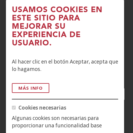
USAMOS COOKIES EN
PRIVACIDAD
ESTE SITIO PARA
MEJORAR SU
POLÍTICA DE COOKIES
EXPERIENCIA DE
DENUNCIAS
USUARIO.
CONTACTO
Al hacer clic en el botón Aceptar, acepta que
lo hagamos.
Siguenos en:
MÁS INFO
Facebook
(Abre
Twitter
(Abre
LinkedIn
(Abre
Instagram
(Abre
Blog
(Abre
Telegra
(Abre
Tik
(Ab
en
en
en
YouTube
(Abre
en
en
en
en
Cookies necesarias
nueva
nueva
nueva
en
nueva
nueva
nueva
nue
(Abre
ventana)
ventana)
ventana)
nueva
ventana)
ventana)
ventana)
ven
Algunas cookies son necesarias para
en
ventana)
proporcionar una funcionalidad base
nueva