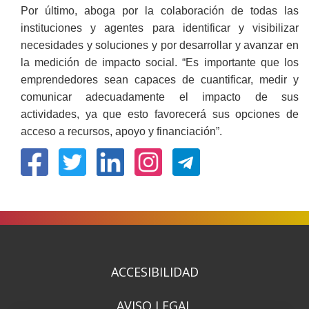
Por último, aboga por la colaboración de todas las
instituciones y agentes para identificar y visibilizar
necesidades y soluciones y por desarrollar y avanzar en
la medición de impacto social. “Es importante que los
emprendedores sean capaces de cuantificar, medir y
comunicar adecuadamente el impacto de sus
actividades, ya que esto favorecerá sus opciones de
acceso a recursos, apoyo y financiación”.
(Abre
(Abre
(Abre
(Abre
en
en
en
en
nueva
nueva
nueva
nueva
ventana)
ventana)
ventana)
ventana)
ACCESIBILIDAD
AVISO LEGAL