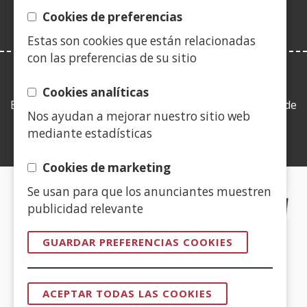
ventana)
Cookies de preferencias
Estas son cookies que están relacionadas
con las preferencias de su sitio
LEY DE TRANSPARENCIA
Cookies analíticas
Esta web se ajusta a lo establecido en la Ley 19/2013, de
Nos ayudan a mejorar nuestro sitio web
9 de diciembre, de transparencia, acceso a la
mediante estadísticas
información pública y buen gobierno.
Cookies de marketing
Se usan para que los anunciantes muestren
CERTIFICADOS DE CALIDAD
publicidad relevante
(Abre
GUARDAR PREFERENCIAS COOKIES
en
nueva
(Abre
ventana)
ACEPTAR TODAS LAS COOKIES
en
REVOCAR