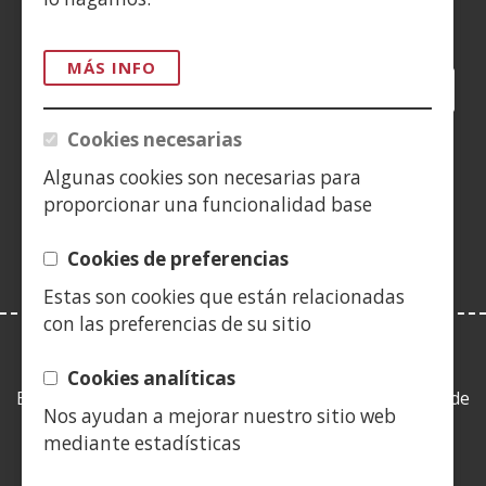
Siguenos en:
MÁS INFO
Facebook
(Abre
Twitter
(Abre
LinkedIn
(Abre
Instagram
(Abre
Blog
(Abre
Telegra
(Abre
Tik
(Ab
en
en
en
YouTube
(Abre
en
en
en
en
Cookies necesarias
nueva
nueva
nueva
en
nueva
nueva
nueva
nue
(Abre
ventana)
ventana)
ventana)
nueva
ventana)
ventana)
ventana)
ven
Algunas cookies son necesarias para
en
ventana)
proporcionar una funcionalidad base
nueva
ventana)
Cookies de preferencias
Estas son cookies que están relacionadas
con las preferencias de su sitio
LEY DE TRANSPARENCIA
Cookies analíticas
Esta web se ajusta a lo establecido en la Ley 19/2013, de
Nos ayudan a mejorar nuestro sitio web
9 de diciembre, de transparencia, acceso a la
mediante estadísticas
información pública y buen gobierno.