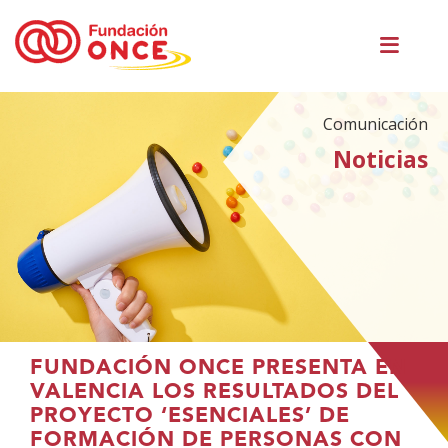
Pasar
Men
al
princ
contenido
principal
Comunicación
Noticias
Te
FUNDACIÓN ONCE PRESENTA EN
encuentras
VALENCIA LOS RESULTADOS DEL
en
PROYECTO ‘ESENCIALES’ DE
el
FORMACIÓN DE PERSONAS CON