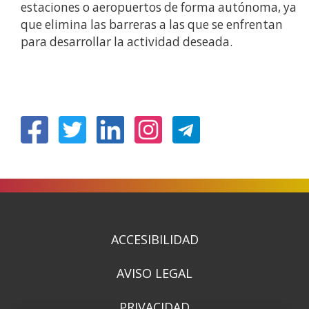
estaciones o aeropuertos de forma autónoma, ya
que elimina las barreras a las que se enfrentan
para desarrollar la actividad deseada.
(Abre
(Abre
(Abre
(Abre
en
en
en
en
nueva
nueva
nueva
nueva
ventana)
ventana)
ventana)
ventana)
ACCESIBILIDAD
AVISO LEGAL
PRIVACIDAD