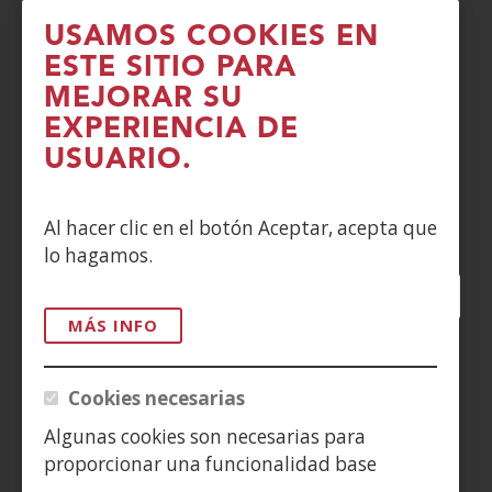
USAMOS COOKIES EN
POLÍTICA DE COOKIES
ESTE SITIO PARA
MEJORAR SU
DENUNCIAS
EXPERIENCIA DE
CONTACTO
USUARIO.
Siguenos en:
Al hacer clic en el botón Aceptar, acepta que
lo hagamos.
Facebook
(Abre
Twitter
(Abre
LinkedIn
(Abre
Instagram
(Abre
Blog
(Abre
Telegra
(Abre
Tik
(Ab
en
en
en
YouTube
(Abre
en
en
en
en
MÁS INFO
nueva
nueva
nueva
en
nueva
nueva
nueva
nue
(Abre
ventana)
ventana)
ventana)
nueva
ventana)
ventana)
ventana)
ven
en
Cookies necesarias
ventana)
nueva
Algunas cookies son necesarias para
ventana)
proporcionar una funcionalidad base