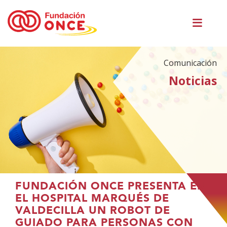
Pasar
Men
al
princ
contenido
principal
Comunicación
Noticias
Te
FUNDACIÓN ONCE PRESENTA EN
encuentras
EL HOSPITAL MARQUÉS DE
en
VALDECILLA UN ROBOT DE
el
GUIADO PARA PERSONAS CON