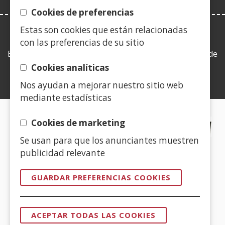
Cookies de preferencias
Estas son cookies que están relacionadas
LEY DE TRANSPARENCIA
con las preferencias de su sitio
Esta web se ajusta a lo establecido en la Ley 19/2013, de
9 de diciembre, de transparencia, acceso a la
Cookies analíticas
información pública y buen gobierno.
Nos ayudan a mejorar nuestro sitio web
mediante estadísticas
CERTIFICADOS DE CALIDAD
Cookies de marketing
Se usan para que los anunciantes muestren
(Abre
publicidad relevante
en
nueva
GUARDAR PREFERENCIAS COOKIES
ventana)
(Abre
en
ACEPTAR TODAS LAS COOKIES
nueva
REVOCAR