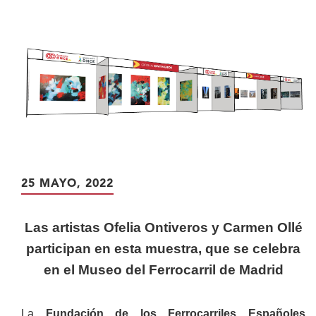
contenido
principal
25 MAYO, 2022
Las artistas Ofelia Ontiveros y Carmen Ollé
participan en esta muestra, que se celebra
en el Museo del Ferrocarril de Madrid
La
Fundación de los Ferrocarriles Españoles