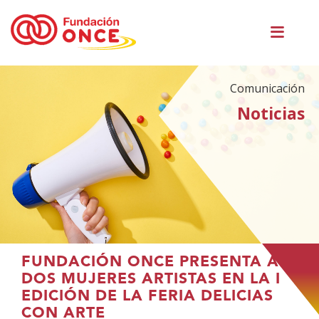
Pasar
Men
al
princ
contenido
principal
Comunicación
Noticias
Te
FUNDACIÓN ONCE PRESENTA A
encuentras
DOS MUJERES ARTISTAS EN LA I
en
EDICIÓN DE LA FERIA DELICIAS
el
CON ARTE