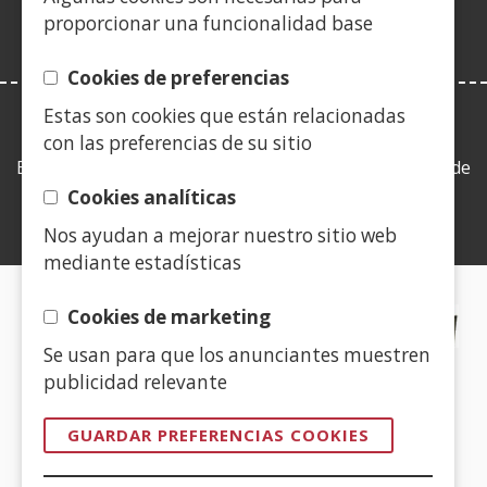
ventana)
proporcionar una funcionalidad base
Cookies de preferencias
Estas son cookies que están relacionadas
LEY DE TRANSPARENCIA
con las preferencias de su sitio
Esta web se ajusta a lo establecido en la Ley 19/2013, de
9 de diciembre, de transparencia, acceso a la
Cookies analíticas
información pública y buen gobierno.
Nos ayudan a mejorar nuestro sitio web
mediante estadísticas
CERTIFICADOS DE CALIDAD
Cookies de marketing
Se usan para que los anunciantes muestren
(Abre
publicidad relevante
en
nueva
GUARDAR PREFERENCIAS COOKIES
ventana)
(Abre