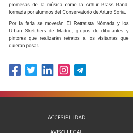
promesas de la música como la Arthur Brass Band,
formada por alumnos del Conservatorio de Arturo Soria.
Por la feria se moverán El Retratista Nómada y los
Urban Sketchers de Madrid, grupos de dibujantes y
pintores que realizarán retratos a los visitantes que
quieran posar.
(Abre
(Abre
(Abre
(Abre
en
en
en
en
nueva
nueva
nueva
nueva
ventana)
ventana)
ventana)
ventana)
ACCESIBILIDAD
AVISO LEGAL