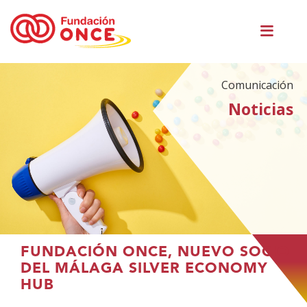
Pasar
Men
al
princ
contenido
principal
Comunicación
Noticias
Te
FUNDACIÓN ONCE, NUEVO SOCIO
encuentras
DEL MÁLAGA SILVER ECONOMY
en
HUB
el