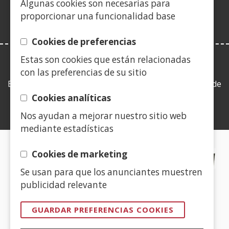
Algunas cookies son necesarias para
ventana)
proporcionar una funcionalidad base
Cookies de preferencias
Estas son cookies que están relacionadas
LEY DE TRANSPARENCIA
con las preferencias de su sitio
Esta web se ajusta a lo establecido en la Ley 19/2013, de
9 de diciembre, de transparencia, acceso a la
Cookies analíticas
información pública y buen gobierno.
Nos ayudan a mejorar nuestro sitio web
mediante estadísticas
CERTIFICADOS DE CALIDAD
Cookies de marketing
Se usan para que los anunciantes muestren
(Abre
publicidad relevante
en
nueva
GUARDAR PREFERENCIAS COOKIES
ventana)
(Abre