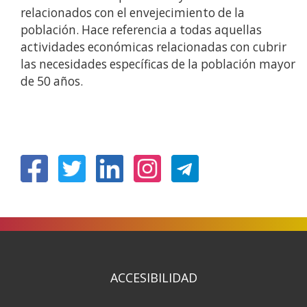
relacionados con el envejecimiento de la
población. Hace referencia a todas aquellas
actividades económicas relacionadas con cubrir
las necesidades específicas de la población mayor
de 50 años.
(Abre
(Abre
(Abre
(Abre
en
en
en
en
nueva
nueva
nueva
nueva
ventana)
ventana)
ventana)
ventana)
ACCESIBILIDAD