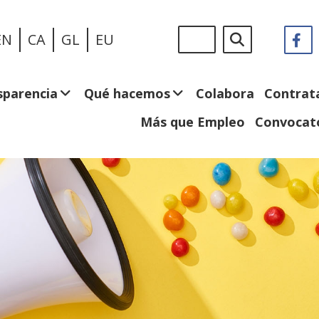
Pasar
Sigue
Buscar
EN
CA
GL
EU
F
(
al
en:
e
contenido
n
principal
v
sparencia
Qué hacemos
Colabora
Contrat
Más que Empleo
Convocato