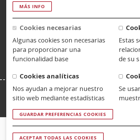
MÁS INFO
CONTACTO
Cookies necesarias
Cook
Siguenos en:
Facebook
(Abre
Twitter
(Abre
Linke
(Abre
Algunas cookies son necesarias
Estas 
en
en
en
Y
(
para proporcionar una
relacio
nueva
nueva
nuev
e
funcionalidad base
de su s
ventana)
ventana)
venta
n
v
Cookies analíticas
Coo
Nos ayudan a mejorar nuestro
Se usa
sitio web mediante estadísticas
muestr
Esta web se ajusta a lo establecido en 
GUARDAR PREFERENCIAS COOKIES
CERTIFICADOS DE CALIDAD
ACEPTAR TODAS LAS COOKIES
REVOCAR