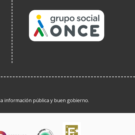
(Abre
en
nueva
ventana)
 la información pública y buen gobierno.