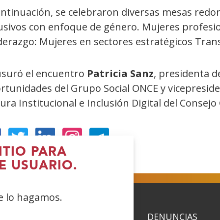
ntinuación, se celebraron diversas mesas redond
usivos con enfoque de género. Mujeres profesion
derazgo: Mujeres en sectores estratégicos Tran
usuró el encuentro
Patricia Sanz
, presidenta d
rtunidades del Grupo Social ONCE y vicepresid
ura Institucional e Inclusión Digital del Consej
ITIO PARA
Abre
(Abre
(Abre
(Abre
E USUARIO.
n
en
en
en
ueva
nueva
nueva
nueva
ue lo hagamos.
entana)
ventana)
ventana)
ventana)
ACIDAD
POLÍTICA DE COOKIES
DENUNCIAS