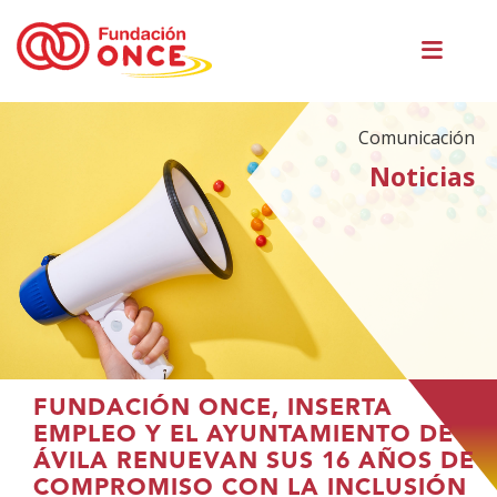
Pasar
Men
al
princ
contenido
principal
Comunicación
Noticias
Te
FUNDACIÓN ONCE, INSERTA
encuentras
EMPLEO Y EL AYUNTAMIENTO DE
en
ÁVILA RENUEVAN SUS 16 AÑOS DE
el
COMPROMISO CON LA INCLUSIÓN