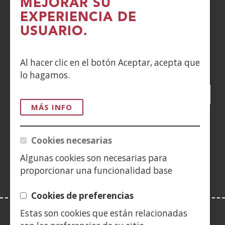
MEJORAR SU
DENUNCIAS
EXPERIENCIA DE
CONTACTO
USUARIO.
Siguenos en:
Al hacer clic en el botón Aceptar, acepta que
lo hagamos.
Facebook
(Abre
Twitter
(Abre
LinkedIn
(Abre
Instagram
(Abre
Blog
(Abre
Telegra
(Abre
Tik
(Ab
en
en
en
YouTube
(Abre
en
en
en
en
MÁS INFO
nueva
nueva
nueva
en
nueva
nueva
nueva
nue
(Abre
ventana)
ventana)
ventana)
nueva
ventana)
ventana)
ventana)
ven
en
Cookies necesarias
ventana)
nueva
Algunas cookies son necesarias para
ventana)
proporcionar una funcionalidad base
Cookies de preferencias
Estas son cookies que están relacionadas
LEY DE TRANSPARENCIA