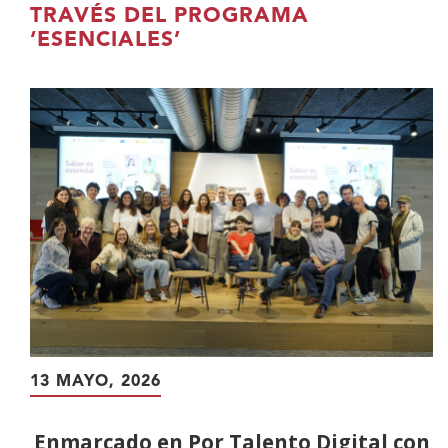
contenido
TRAVÉS DEL PROGRAMA
principal
‘ESENCIALES’
13 MAYO, 2026
Enmarcado en Por Talento Digital con