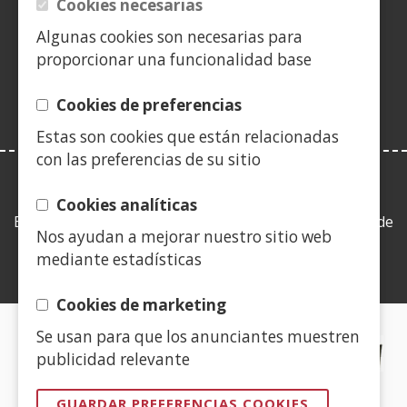
Cookies necesarias
nueva
nueva
nueva
en
nueva
nueva
nueva
nue
(Abre
ventana)
ventana)
ventana)
nueva
ventana)
ventana)
ventana)
ven
Algunas cookies son necesarias para
en
ventana)
proporcionar una funcionalidad base
nueva
ventana)
Cookies de preferencias
Estas son cookies que están relacionadas
con las preferencias de su sitio
LEY DE TRANSPARENCIA
Cookies analíticas
Esta web se ajusta a lo establecido en la Ley 19/2013, de
Nos ayudan a mejorar nuestro sitio web
9 de diciembre, de transparencia, acceso a la
mediante estadísticas
información pública y buen gobierno.
Cookies de marketing
Se usan para que los anunciantes muestren
CERTIFICADOS DE CALIDAD
publicidad relevante
(Abre
GUARDAR PREFERENCIAS COOKIES