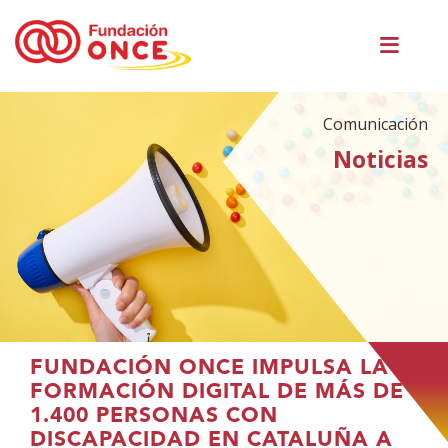
Pasar
Men
al
princ
contenido
principal
Comunicación
Noticias
Te
FUNDACIÓN ONCE IMPULSA LA
encuentras
FORMACIÓN DIGITAL DE MÁS DE
en
1.400 PERSONAS CON
el
DISCAPACIDAD EN CATALUÑA A