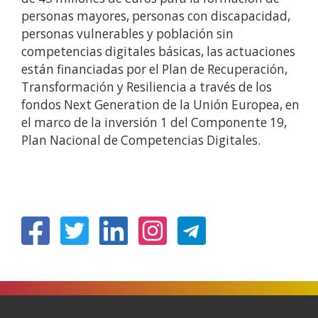
personas mayores, personas con discapacidad,
personas vulnerables y población sin
competencias digitales básicas, las actuaciones
están financiadas por el Plan de Recuperación,
Transformación y Resiliencia a través de los
fondos Next Generation de la Unión Europea, en
el marco de la inversión 1 del Componente 19,
Plan Nacional de Competencias Digitales.
(Abre
(Abre
(Abre
(Abre
en
en
en
en
nueva
nueva
nueva
nueva
ventana)
ventana)
ventana)
ventana)