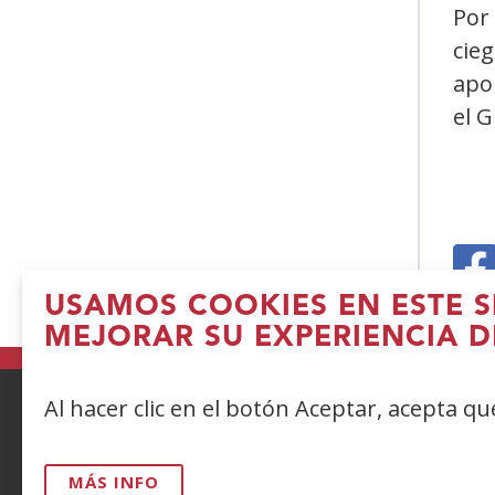
Por 
cieg
apo
el 
(
USAMOS COOKIES EN ESTE S
e
MEJORAR SU EXPERIENCIA D
n
v
Al hacer clic en el botón Aceptar, acepta q
ACCESIBILIDAD
AVISO LEGAL
PRIV
MÁS INFO