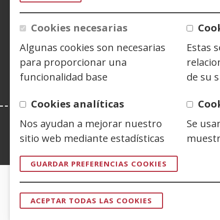
CONTACTO
Cookies necesarias
Cook
Siguenos en:
Facebook
(Abre
Twitter
(Abre
Linke
(Abre
Algunas cookies son necesarias
Estas 
en
en
en
Y
(
para proporcionar una
relacio
nueva
nueva
nuev
e
funcionalidad base
de su s
ventana)
ventana)
venta
n
v
Cookies analíticas
Coo
Nos ayudan a mejorar nuestro
Se usa
sitio web mediante estadísticas
muestr
Esta web se ajusta a lo establecido en 
GUARDAR PREFERENCIAS COOKIES
CERTIFICADOS DE CALIDAD
ACEPTAR TODAS LAS COOKIES
REVOCAR
CONSENTI