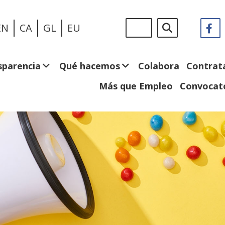
Pasar
Sigue
Buscar
EN
CA
GL
EU
F
(
al
en:
e
contenido
n
principal
v
sparencia
Qué hacemos
Colabora
Contrat
Más que Empleo
Convocato