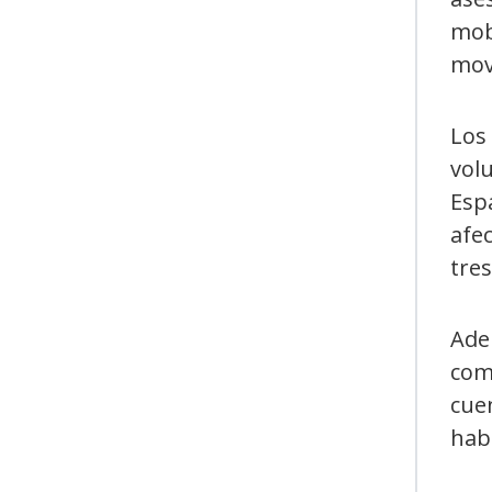
mob
mov
Los
volu
Espa
afec
tres
Ade
com
cue
habi