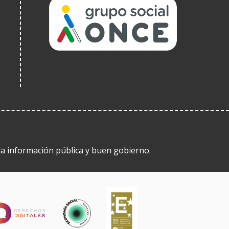
(Abre
en
nueva
ventana)
 la información pública y buen gobierno.