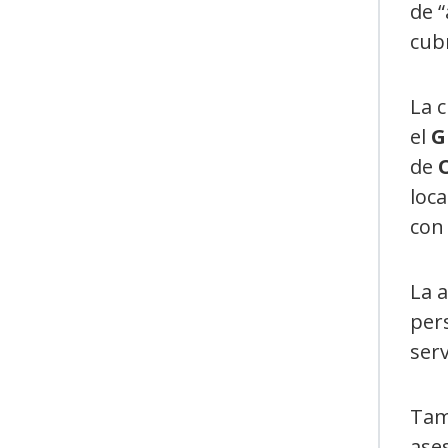
de “
cubr
La 
el
G
de
loca
con 
La a
pers
ser
Tamb
ases