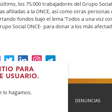
último, los 75.000 trabajadores del Grupo Soci
as afiliadas a la ONCE, así como otras personas
rtando fondos bajo el lema ‘Todos a una voz con
Grupo Social ONCE- para donar a los más afectad
Abre
(Abre
(Abre
(Abre
ITIO PARA
n
en
en
en
E USUARIO.
ueva
nueva
nueva
nueva
entana)
ventana)
ventana)
ventana)
ue lo hagamos.
ACIDAD
POLÍTICA DE COOKIES
DENUNCIAS