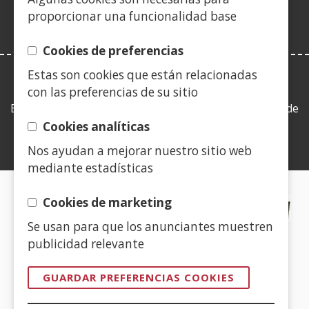
ventana)
proporcionar una funcionalidad base
Cookies de preferencias
Estas son cookies que están relacionadas
LEY DE TRANSPARENCIA
con las preferencias de su sitio
Esta web se ajusta a lo establecido en la Ley 19/2013, de
9 de diciembre, de transparencia, acceso a la
Cookies analíticas
información pública y buen gobierno.
Nos ayudan a mejorar nuestro sitio web
mediante estadísticas
CERTIFICADOS DE CALIDAD
Cookies de marketing
Se usan para que los anunciantes muestren
(Abre
publicidad relevante
en
nueva
GUARDAR PREFERENCIAS COOKIES
ventana)
(Abre