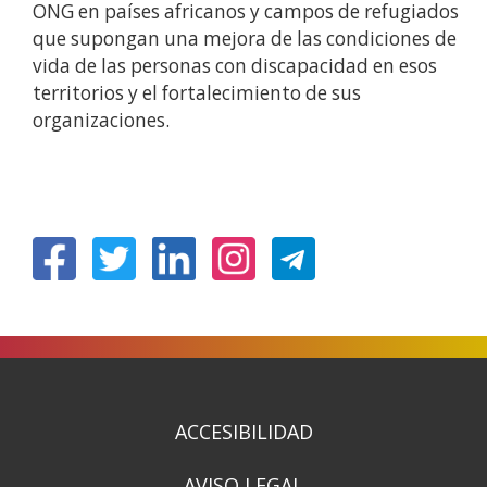
ONG en países africanos y campos de refugiados
que supongan una mejora de las condiciones de
vida de las personas con discapacidad en esos
territorios y el fortalecimiento de sus
organizaciones.
(Abre
(Abre
(Abre
(Abre
en
en
en
en
nueva
nueva
nueva
nueva
ventana)
ventana)
ventana)
ventana)
ACCESIBILIDAD
AVISO LEGAL