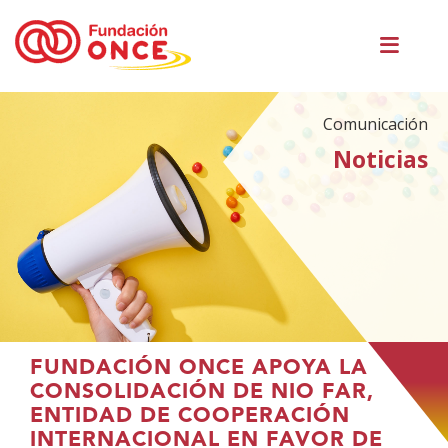
Pasar
Men
al
princ
contenido
principal
Comunicación
Noticias
Te
FUNDACIÓN ONCE APOYA LA
encuentras
CONSOLIDACIÓN DE NIO FAR,
en
ENTIDAD DE COOPERACIÓN
el
INTERNACIONAL EN FAVOR DE