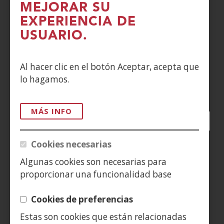
MEJORAR SU
POLÍTICA DE COOKIES
EXPERIENCIA DE
DENUNCIAS
USUARIO.
CONTACTO
Al hacer clic en el botón Aceptar, acepta que
lo hagamos.
Siguenos en:
MÁS INFO
Facebook
(Abre
Twitter
(Abre
LinkedIn
(Abre
Instagram
(Abre
Blog
(Abre
Telegra
(Abre
Tik
(Ab
en
en
en
YouTube
(Abre
en
en
en
en
Cookies necesarias
nueva
nueva
nueva
en
nueva
nueva
nueva
nue
(Abre
ventana)
ventana)
ventana)
nueva
ventana)
ventana)
ventana)
ven
Algunas cookies son necesarias para
en
ventana)
proporcionar una funcionalidad base
nueva
ventana)
Cookies de preferencias
Estas son cookies que están relacionadas