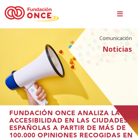
Pasar
Men
al
princ
contenido
principal
Comunicación
Noticias
Te
FUNDACIÓN ONCE ANALIZA LA
encuentras
ACCESIBILIDAD EN LAS CIUDADES
en
ESPAÑOLAS A PARTIR DE MÁS DE
el
100.000 OPINIONES RECOGIDAS EN