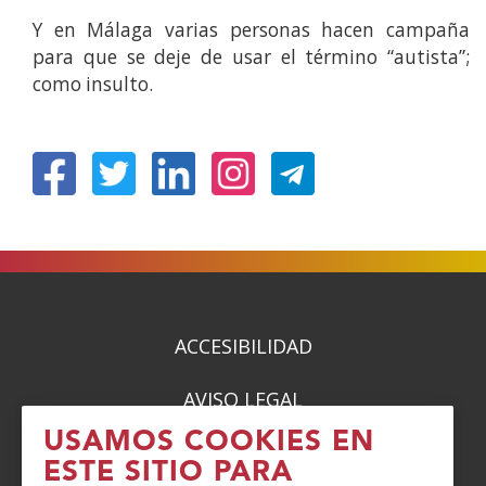
Y en Málaga varias personas hacen campaña
para que se deje de usar el término “autista”;
como insulto.
(Abre
(Abre
(Abre
(Abre
en
en
en
en
nueva
nueva
nueva
nueva
ventana)
ventana)
ventana)
ventana)
ACCESIBILIDAD
AVISO LEGAL
USAMOS COOKIES EN
PRIVACIDAD
ESTE SITIO PARA