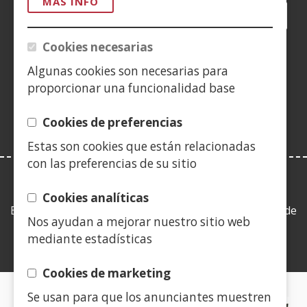
MÁS INFO
Facebook
(Abre
Twitter
(Abre
LinkedIn
(Abre
Instagram
(Abre
Blog
(Abre
Telegra
(Abre
Tik
(Ab
en
en
en
YouTube
(Abre
en
en
en
en
Cookies necesarias
nueva
nueva
nueva
en
nueva
nueva
nueva
nue
(Abre
ventana)
ventana)
ventana)
nueva
ventana)
ventana)
ventana)
ven
Algunas cookies son necesarias para
en
ventana)
proporcionar una funcionalidad base
nueva
ventana)
Cookies de preferencias
Estas son cookies que están relacionadas
con las preferencias de su sitio
LEY DE TRANSPARENCIA
Cookies analíticas
Esta web se ajusta a lo establecido en la Ley 19/2013, de
Nos ayudan a mejorar nuestro sitio web
9 de diciembre, de transparencia, acceso a la
mediante estadísticas
información pública y buen gobierno.
Cookies de marketing
Se usan para que los anunciantes muestren
CERTIFICADOS DE CALIDAD