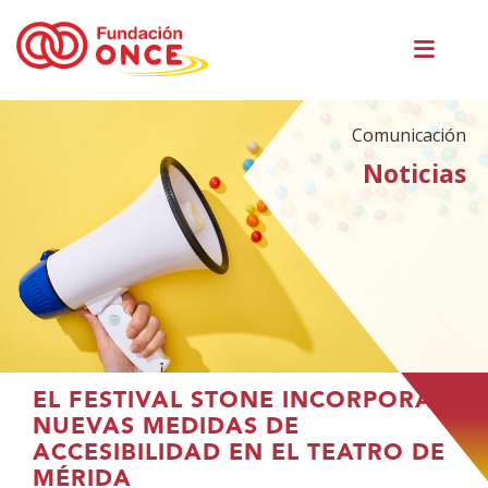
Pasar
Men
al
princ
contenido
principal
Comunicación
Noticias
Te
EL FESTIVAL STONE INCORPORA
encuentras
NUEVAS MEDIDAS DE
en
ACCESIBILIDAD EN EL TEATRO DE
el
MÉRIDA