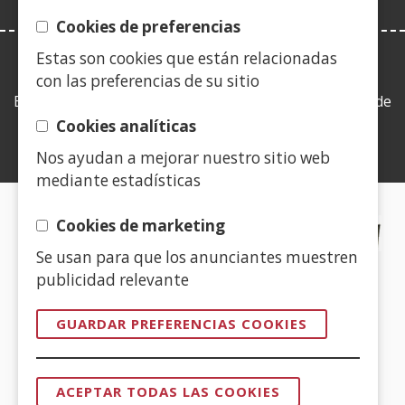
Cookies de preferencias
Estas son cookies que están relacionadas
LEY DE TRANSPARENCIA
con las preferencias de su sitio
Esta web se ajusta a lo establecido en la Ley 19/2013, de
9 de diciembre, de transparencia, acceso a la
Cookies analíticas
información pública y buen gobierno.
Nos ayudan a mejorar nuestro sitio web
mediante estadísticas
CERTIFICADOS DE CALIDAD
Cookies de marketing
Se usan para que los anunciantes muestren
(Abre
publicidad relevante
en
nueva
GUARDAR PREFERENCIAS COOKIES
ventana)
(Abre
en
ACEPTAR TODAS LAS COOKIES
nueva
REVOCAR