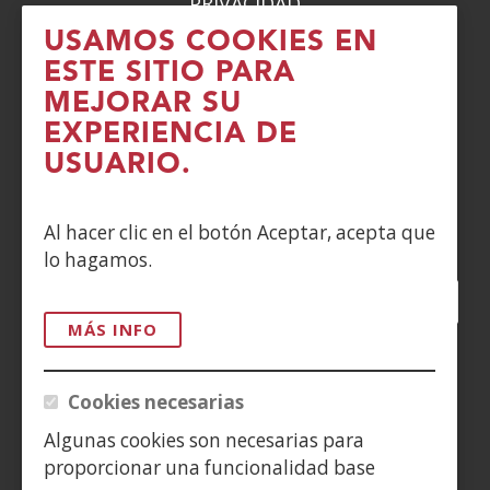
PRIVACIDAD
USAMOS COOKIES EN
POLÍTICA DE COOKIES
ESTE SITIO PARA
MEJORAR SU
DENUNCIAS
EXPERIENCIA DE
CONTACTO
USUARIO.
Siguenos en:
Al hacer clic en el botón Aceptar, acepta que
lo hagamos.
Facebook
(Abre
Twitter
(Abre
LinkedIn
(Abre
Instagram
(Abre
Blog
(Abre
Telegra
(Abre
Tik
(Ab
en
en
en
YouTube
(Abre
en
en
en
en
MÁS INFO
nueva
nueva
nueva
en
nueva
nueva
nueva
nue
(Abre
ventana)
ventana)
ventana)
nueva
ventana)
ventana)
ventana)
ven
en
Cookies necesarias
ventana)
nueva
Algunas cookies son necesarias para
ventana)
proporcionar una funcionalidad base