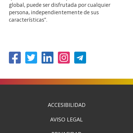
global, puede ser disfrutada por cualquier
persona, independientemente de sus
características”.
(Abre
(Abre
(Abre
(Abre
en
en
en
en
nueva
nueva
nueva
nueva
ventana)
ventana)
ventana)
ventana)
ACCESIBILIDAD
AVISO LEGAL