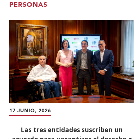
contenido
PERSONAS
principal
17 JUNIO, 2026
Las tres entidades suscriben un
acuerdo para garantizar el derecho a