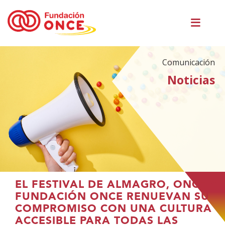
Pasar
Men
al
princ
contenido
principal
Comunicación
Noticias
Te
EL FESTIVAL DE ALMAGRO, ONCE Y
encuentras
FUNDACIÓN ONCE RENUEVAN SU
en
COMPROMISO CON UNA CULTURA
el
ACCESIBLE PARA TODAS LAS